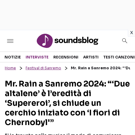
in
x
Sezioni
NOTIZIE
INTERVISTE
RECENSIONI
ARTISTI
TESTI CANZONI
Home
Festival di Sanremo
Mr. Rain a Sanremo 2024: “‘Due alt
NOTIZIE
ARTISTI
Mr. Rain a Sanremo 2024: “‘Due
RECENSIONI MUSICALI
TESTI CANZONI
altalene’ è l’eredità di
INTERVISTE
TOUR ED EVENTI
‘Supereroi’, si chiude un
GOSSIP E CURIOSITÀ
TALENT SHOW
cerchio iniziato con ‘I fiori di
Chernobyl'”