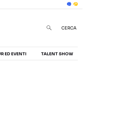
Notizie
in
CERCA
R ED EVENTI
TALENT SHOW