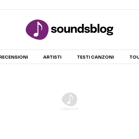
Sezioni
RECENSIONI
ARTISTI
TESTI CANZONI
TOU
NOTIZIE
ARTISTI
RECENSIONI MUSICALI
TESTI CANZONI
INTERVISTE
TOUR ED EVENTI
GOSSIP E CURIOSITÀ
TALENT SHOW