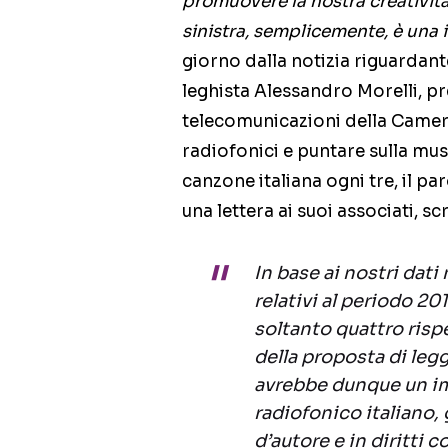
promuovere la nostra creativit
sinistra, semplicemente, è una i
giorno dalla notizia riguardant
leghista Alessandro Morelli, p
telecomunicazioni della Camera
radiofonici e puntare sulla m
canzone italiana ogni tre, il pa
una lettera ai suoi associati, scr
In base ai nostri dati 
relativi al periodo 20
soltanto quattro risp
della proposta di legg
avrebbe dunque un im
radiofonico italiano, 
d’autore e in diritti