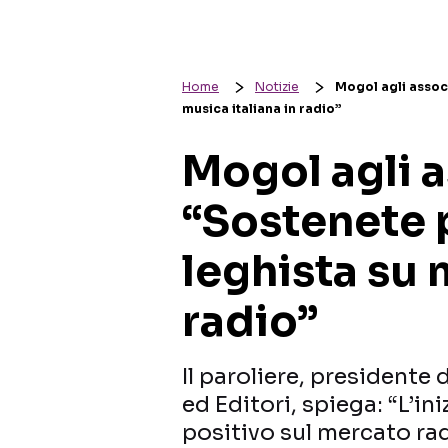
Home
Notizie
Mogol agli associ
musica italiana in radio”
Mogol agli a
“Sostenete 
leghista su 
radio”
Il paroliere, presidente 
ed Editori, spiega: “L’i
positivo sul mercato rad