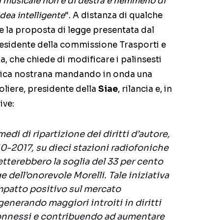
à musicale non è di destra e nemmeno di
dea intelligente
“. A distanza di qualche
e la proposta di legge presentata dal
residente della commissione Trasporti e
, che chiede di modificare i palinsesti
usica nostrana mandando in onda una
roliere, presidente della
Siae
, rilancia e, in
ive:
medi di ripartizione dei diritti d’autore,
10-2017, su dieci stazioni radiofoniche
etterebbero la soglia del 33 per cento
e dell’onorevole Morelli. Tale iniziativa
patto positivo sul mercato
generando maggiori introiti in diritti
 connessi e contribuendo ad aumentare