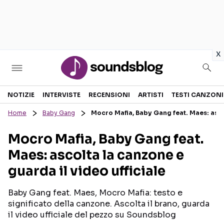
in
x
Sezioni
NOTIZIE
INTERVISTE
RECENSIONI
ARTISTI
TESTI CANZONI
Home
Baby Gang
Mocro Mafia, Baby Gang feat. Maes: ascol
NOTIZIE
ARTISTI
Mocro Mafia, Baby Gang feat.
RECENSIONI MUSICALI
TESTI CANZONI
Maes: ascolta la canzone e
INTERVISTE
TOUR ED EVENTI
guarda il video ufficiale
GOSSIP E CURIOSITÀ
TALENT SHOW
Baby Gang feat. Maes, Mocro Mafia: testo e
significato della canzone. Ascolta il brano, guarda
il video ufficiale del pezzo su Soundsblog