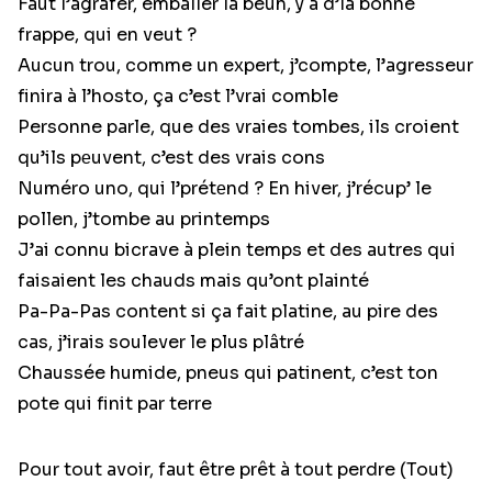
Faut l’agrafer, emballer la beuh, y a d’la bonne
frappe, qui en veut ?
Aucun trou, comme un expert, j’compte, l’agresseur
finira à l’hosto, ça c’est l’vrai comble
Personne parle, que des vraies tombes, ils croient
qu’ils pеuvent, c’est des vrais cons
Numéro uno, qui l’prétеnd ? En hiver, j’récup’ le
pollen, j’tombe au printemps
J’ai connu bicrave à plein temps et des autres qui
faisaient les chauds mais qu’ont plainté
Pa-Pa-Pas content si ça fait platine, au pire des
cas, j’irais soulever le plus plâtré
Chaussée humide, pneus qui patinent, c’est ton
pote qui finit par terre
Pour tout avoir, faut être prêt à tout perdre (Tout)