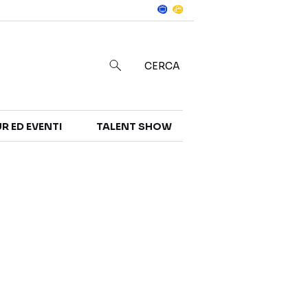
Notizie
in
CERCA
R ED EVENTI
TALENT SHOW