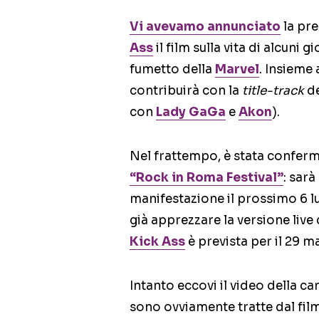
Vi avevamo annunciato
la pr
Ass
il film sulla vita di alcuni
fumetto della
Marvel
. Insieme
contribuirà con la
title-track
de
con
Lady GaGa
e
Akon
).
Nel frattempo, è stata conferma
“Rock in Roma Festival”
: sarà
manifestazione il prossimo 6 l
già apprezzare la versione live
Kick Ass
è prevista per il 29 m
Intanto eccovi il video della c
sono ovviamente tratte dal fil