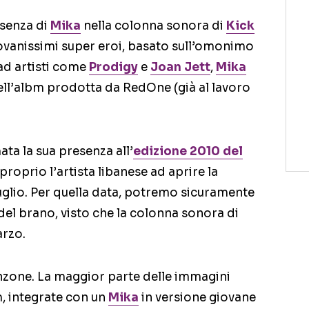
esenza di
Mika
nella colonna sonora di
Kick
 giovanissimi super eroi, basato sull’omonimo
 ad artisti come
Prodigy
e
Joan Jett
,
Mika
ll’albm prodotta da RedOne (già al lavoro
ta la sua presenza all’
edizione 2010 del
 proprio l’artista libanese ad aprire la
uglio. Per quella data, potremo sicuramente
 del brano, visto che la colonna sonora di
arzo.
anzone. La maggior parte delle immagini
m, integrate con un
Mika
in versione giovane