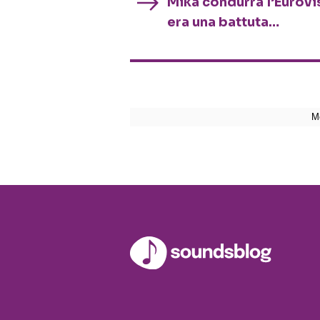
Mika condurrà l’Eurovi
era una battuta…