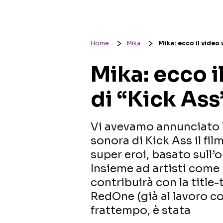
Home
Mika
Mika: ecco il video u
Mika: ecco il
di “Kick Ass
Vi avevamo annunciato l
sonora di Kick Ass il fil
super eroi, basato sull
Insieme ad artisti come
contribuirà con la title
RedOne (già al lavoro c
frattempo, è stata