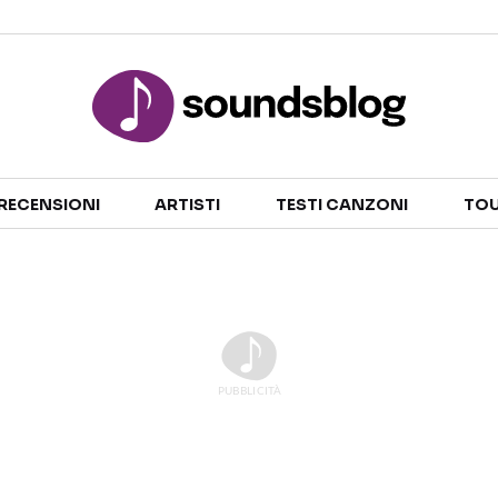
Sezioni
RECENSIONI
ARTISTI
TESTI CANZONI
TOU
NOTIZIE
ARTISTI
RECENSIONI MUSICALI
TESTI CANZONI
INTERVISTE
TOUR ED EVENTI
GOSSIP E CURIOSITÀ
TALENT SHOW