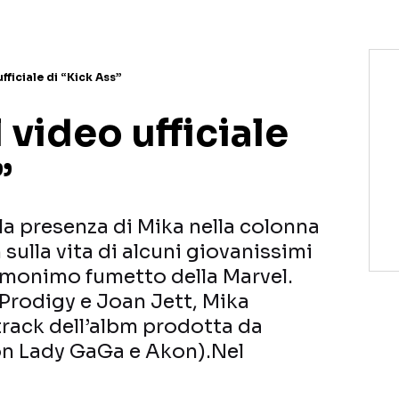
fficiale di “Kick Ass”
 video ufficiale
”
a presenza di Mika nella colonna
m sulla vita di alcuni giovanissimi
’omonimo fumetto della Marvel.
 Prodigy e Joan Jett, Mika
-track dell’albm prodotta da
on Lady GaGa e Akon).Nel