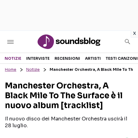
in
x
Sezioni
NOTIZIE
INTERVISTE
RECENSIONI
ARTISTI
TESTI CANZONI
Home
Notizie
Manchester Orchestra, A Black Mile To The S
NOTIZIE
ARTISTI
Manchester Orchestra, A
RECENSIONI MUSICALI
TESTI CANZONI
Black Mile To The Surface è il
INTERVISTE
TOUR ED EVENTI
nuovo album [tracklist]
GOSSIP E CURIOSITÀ
TALENT SHOW
Il nuovo disco dei Manchester Orchestra uscirà il
28 luglio.