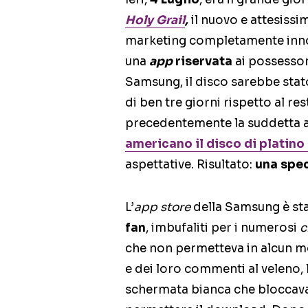
Holy Grail
,
il nuovo e attesissi
marketing completamente innov
una
app
riservata
ai possessori
Samsung, il disco sarebbe sta
di ben tre giorni rispetto al r
precedentemente la suddetta 
americano il disco di platino
aspettative. Risultato:
una spec
L’
app store
della Samsung è sta
fan
, imbufaliti per i numerosi
c
che non permetteva in alcun mo
e dei loro commenti al veleno, 
schermata bianca che bloccava 