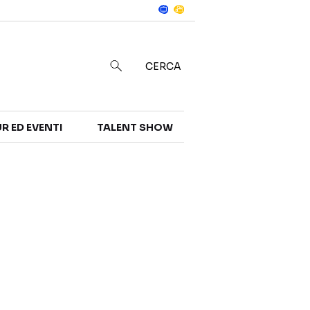
Notizie
in
CERCA
R ED EVENTI
TALENT SHOW