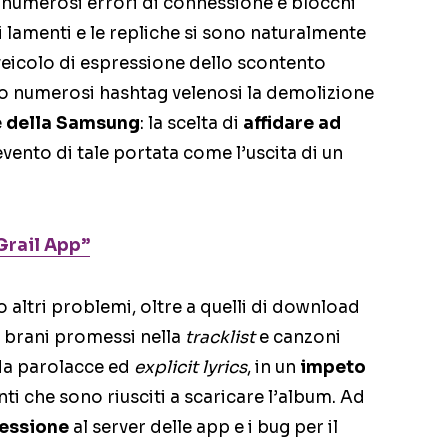
numerosi errori di connessione e blocchi
i lamenti e le repliche si sono naturalmente
 veicolo di espressione dello scontento
to numerosi hashtag velenosi la demolizione
e
della Samsung
: la scelta di
affidare ad
vento di tale portata come l’uscita di un
Grail App”
o altri problemi, oltre a quelli di download
 brani promessi nella
tracklist
e canzoni
 da parolacce ed
explicit lyrics
, in un
impeto
nti che sono riusciti a scaricare l’album. Ad
nessione
al server delle app e i bug per il