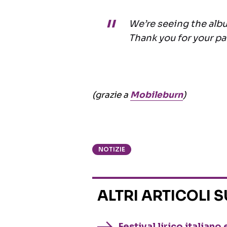
We’re seeing the alb
Thank you for your pa
(grazie a
Mobileburn
)
NOTIZIE
ALTRI ARTICOLI 
Festival lirico italian