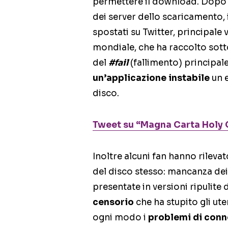
permettere il download. Dopo 
dei server dello scaricamento, 
spostati su Twitter, principale
mondiale, che ha raccolto sot
del
#fail
(fallimento) principal
un’applicazione instabile
un e
disco.
Tweet su “Magna Carta Holy 
Inoltre alcuni fan hanno rilevat
del disco stesso: mancanza dei
presentate in versioni ripulite
censorio
che ha stupito gli ute
ogni modo i
problemi di con