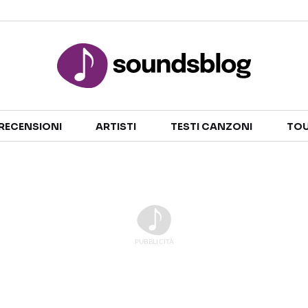
Sezioni
RECENSIONI
ARTISTI
TESTI CANZONI
TOU
NOTIZIE
ARTISTI
RECENSIONI MUSICALI
TESTI CANZONI
INTERVISTE
TOUR ED EVENTI
GOSSIP E CURIOSITÀ
TALENT SHOW