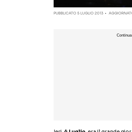
PUBBLICATO
5 LUGLIO 2013
AGGIORNATO
Ieri,
4 Luglio
, era il grande gio