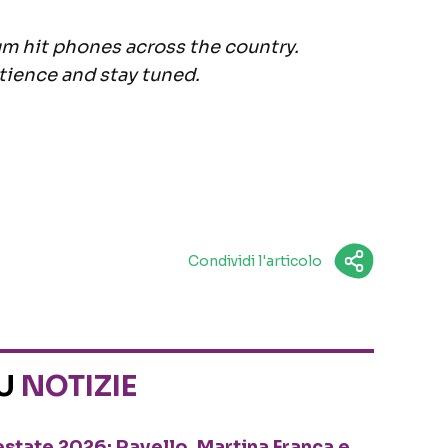
um hit phones across the country.
tience and stay tuned.
Condividi l'articolo
SU
NOTIZIE
o estate 2026: Ravello, Martina Franca e