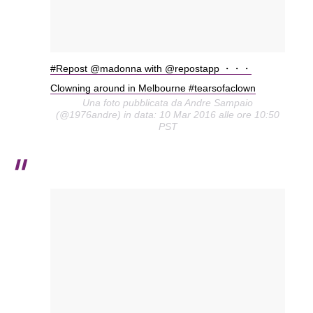
#Repost @madonna with @repostapp ・・・
Clowning around in Melbourne #tearsofaclown
Una foto pubblicata da Andre Sampaio
(@1976andre) in data: 10 Mar 2016 alle ore 10:50
PST