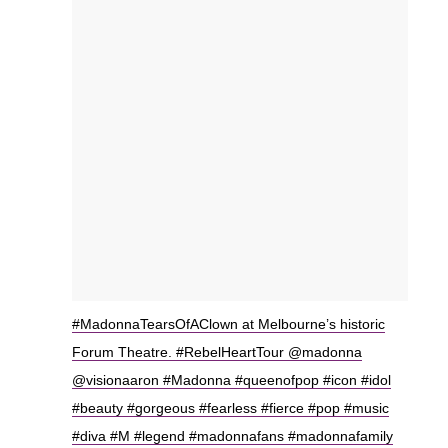
#MadonnaTearsOfAClown at Melbourne’s historic
Forum Theatre. #RebelHeartTour @madonna
@visionaaron #Madonna #queenofpop #icon #idol
#beauty #gorgeous #fearless #fierce #pop #music
#diva #M #legend #madonnafans #madonnafamily