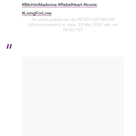
#BitchImMadonna #RebelHeart #Iconic
#LivingForLove
Un video pubblicato da RENZO NETWORK
(@renzonetwork) in data: 10 Mar 2016 alle ore
08:40 PST