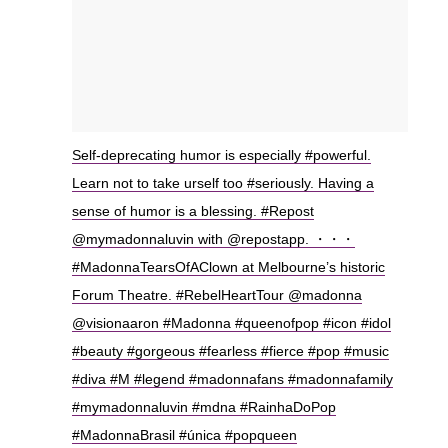
Self-deprecating humor is especially #powerful.
Learn not to take urself too #seriously. Having a
sense of humor is a blessing. #Repost
@mymadonnaluvin with @repostapp. ・・・
#MadonnaTearsOfAClown at Melbourne’s historic
Forum Theatre. #RebelHeartTour @madonna
@visionaaron #Madonna #queenofpop #icon #idol
#beauty #gorgeous #fearless #fierce #pop #music
#diva #M #legend #madonnafans #madonnafamily
#mymadonnaluvin #mdna #RainhaDoPop
#MadonnaBrasil #única #popqueen