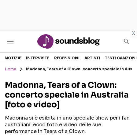
in
x
Sezioni
NOTIZIE
INTERVISTE
RECENSIONI
ARTISTI
TESTI CANZONI
Home
Madonna, Tears of a Clown: concerto speciale in Austral
NOTIZIE
ARTISTI
Madonna, Tears of a Clown:
RECENSIONI MUSICALI
TESTI CANZONI
concerto speciale in Australia
INTERVISTE
TOUR ED EVENTI
[foto e video]
GOSSIP E CURIOSITÀ
TALENT SHOW
Madonna si è esibita in uno speciale show per i fan
australiani: ecco foto e video delle sue
performance in Tears of a Clown.