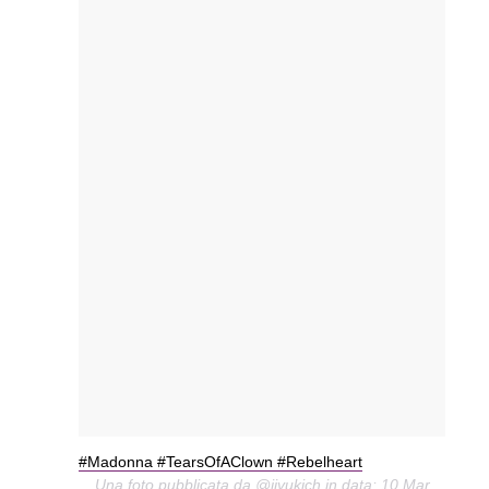
#Madonna #TearsOfAClown #Rebelheart
Una foto pubblicata da @jjvukich in data: 10 Mar