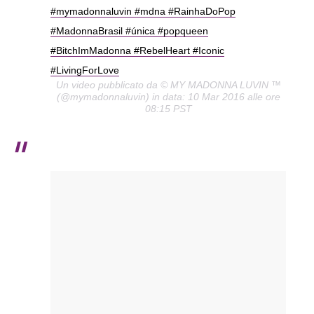
#mymadonnaluvin #mdna #RainhaDoPop
#MadonnaBrasil #única #popqueen
#BitchImMadonna #RebelHeart #Iconic
#LivingForLove
Un video pubblicato da © MY MADONNA LUVIN ™
(@mymadonnaluvin) in data: 10 Mar 2016 alle ore
08:15 PST