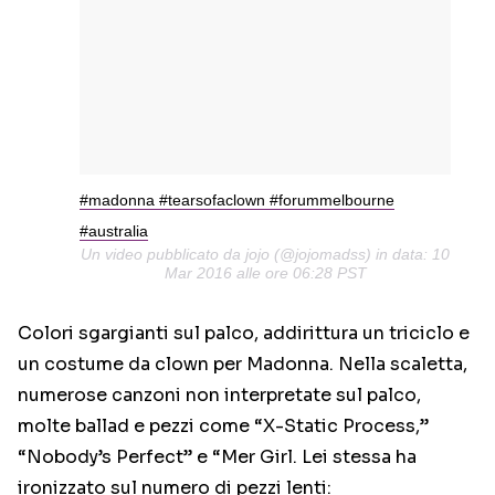
#madonna #tearsofaclown #forummelbourne
#australia
Un video pubblicato da jojo (@jojomadss) in data: 10
Mar 2016 alle ore 06:28 PST
Colori sgargianti sul palco, addirittura un triciclo e
un costume da clown per Madonna. Nella scaletta,
numerose canzoni non interpretate sul palco,
molte ballad e pezzi come “X-Static Process,”
“Nobody’s Perfect” e “Mer Girl. Lei stessa ha
ironizzato sul numero di pezzi lenti: