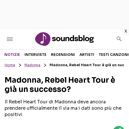
in
x
Sezioni
NOTIZIE
INTERVISTE
RECENSIONI
ARTISTI
TESTI CANZONI
Home
Madonna
Madonna, Rebel Heart Tour è già un succ
NOTIZIE
ARTISTI
Madonna, Rebel Heart Tour è
RECENSIONI MUSICALI
TESTI CANZONI
già un successo?
INTERVISTE
TOUR ED EVENTI
GOSSIP E CURIOSITÀ
TALENT SHOW
Il Rebel Heart Tour di Madonna deve ancora
prendere ufficialmente il via ma i dati sono più che
positivi.