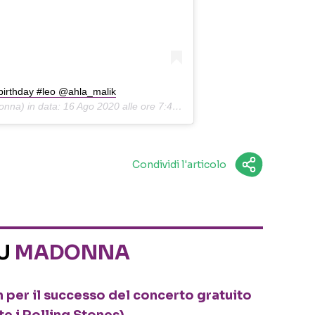
rthday #leo @ahla_malik
na) in data:
16 Ago 2020 alle ore 7:48 PDT
Condividi l'articolo
SU
MADONNA
n per il successo del concerto gratuito
te i Rolling Stones)