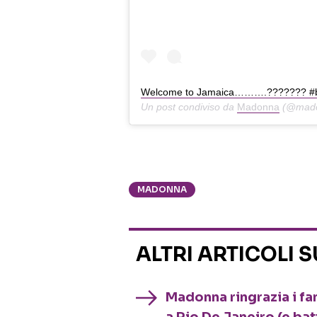
Welcome to Jamaica……….??????? #bi
Un post condiviso da
Madonna
(@madon
MADONNA
ALTRI ARTICOLI 
Madonna ringrazia i fa
a Rio De Janeiro (e bat