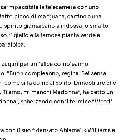
fissa impassibile la telecamera con uno
piatto pieno di marijuana, cartine e una
o spirito giamaicano e indossa lo smalto
o, il giallo e la famosa pianta verde e
caraibica.
 gli auguri per un felice compleanno
mo. “Buon compleanno, regina. Sei senza
tri come si fa come al solito. Dimostrare che
o. Ti amo, mi manchi Madonna”, ha detto un
edonna”, scherzando con il termine “Weed”
ta con il suo fidanzato Ahlamalik Williams e
on.