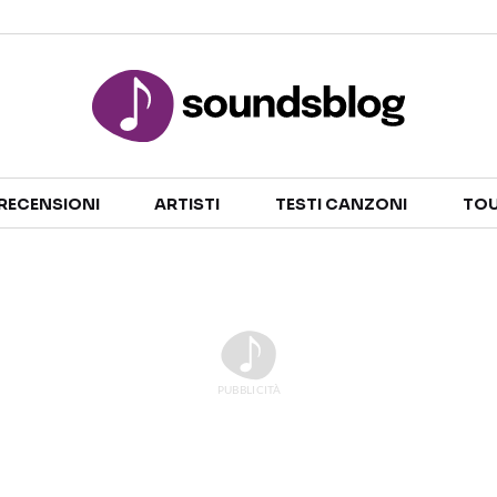
Sezioni
RECENSIONI
ARTISTI
TESTI CANZONI
TOU
NOTIZIE
ARTISTI
RECENSIONI MUSICALI
TESTI CANZONI
INTERVISTE
TOUR ED EVENTI
GOSSIP E CURIOSITÀ
TALENT SHOW