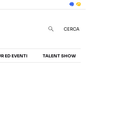
Notizie
in
CERCA
R ED EVENTI
TALENT SHOW