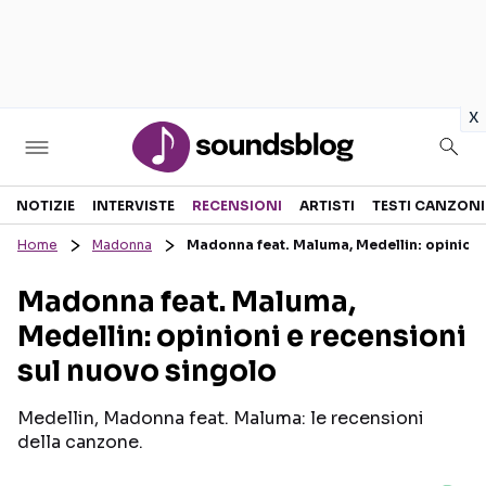
in
x
Sezioni
NOTIZIE
INTERVISTE
RECENSIONI
ARTISTI
TESTI CANZONI
Home
Madonna
Madonna feat. Maluma, Medellin: opinioni
NOTIZIE
ARTISTI
Madonna feat. Maluma,
RECENSIONI MUSICALI
TESTI CANZONI
Medellin: opinioni e recensioni
INTERVISTE
TOUR ED EVENTI
sul nuovo singolo
GOSSIP E CURIOSITÀ
TALENT SHOW
Medellin, Madonna feat. Maluma: le recensioni
della canzone.