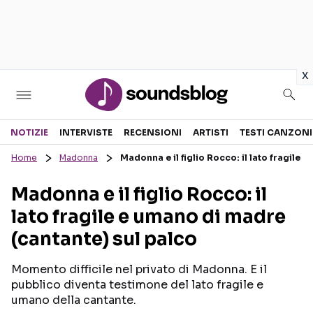
in
x
Sezioni
NOTIZIE
INTERVISTE
RECENSIONI
ARTISTI
TESTI CANZONI
Home
Madonna
Madonna e il figlio Rocco: il lato fragile 
NOTIZIE
ARTISTI
Madonna e il figlio Rocco: il
RECENSIONI MUSICALI
TESTI CANZONI
lato fragile e umano di madre
INTERVISTE
TOUR ED EVENTI
(cantante) sul palco
GOSSIP E CURIOSITÀ
TALENT SHOW
Momento difficile nel privato di Madonna. E il
pubblico diventa testimone del lato fragile e
umano della cantante.