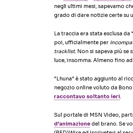
negli ultimi mesi, sapevamo che
grado di dare notizie certe su 
La traccia era stata esclusa da 
poi, ufficialmente per
incompati
tracklist
. Non si sapeva più se
luce, insomma. Almeno fino ad o
“Lhuna” è stato aggiunto al ricc
negozio online voluto da Bono 
raccontavo soltanto ieri
.
Sul portale di MSN Video, partn
d’animazione
del brano. Se vol
(RED)Wire ed iscrivetevi al ser