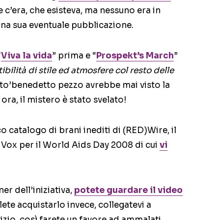
 c’era, che esisteva, ma nessuno era in
una sua eventuale pubblicazione.
“
Viva la vida
” prima e “
Prospekt’s March
”
bilità di stile ed atmosfere col resto delle
 sto’benedetto pezzo avrebbe mai visto la
ra, il mistero è stato svelato!
o catalogo di brani inediti di (RED)Wire, il
Vox per il World Aids Day 2008 di cui
vi
er dell’iniziativa,
potete guardare il video
ete acquistarlo invece, collegatevi a
vizio, così farete un favore ad ammalati