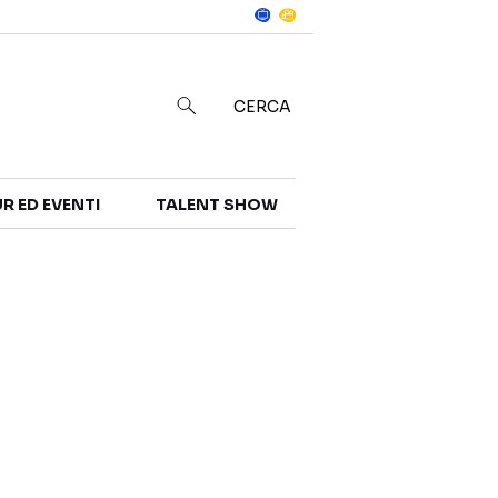
Notizie
in
CERCA
R ED EVENTI
TALENT SHOW