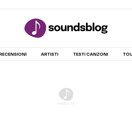
Sezioni
RECENSIONI
ARTISTI
TESTI CANZONI
TOU
NOTIZIE
ARTISTI
RECENSIONI MUSICALI
TESTI CANZONI
INTERVISTE
TOUR ED EVENTI
GOSSIP E CURIOSITÀ
TALENT SHOW