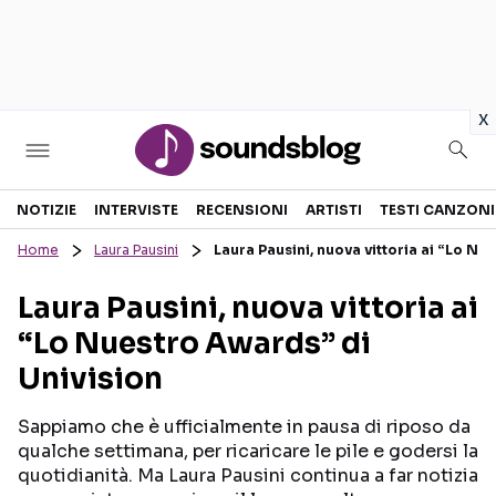
in
x
Sezioni
NOTIZIE
INTERVISTE
RECENSIONI
ARTISTI
TESTI CANZONI
Home
Laura Pausini
Laura Pausini, nuova vittoria ai “Lo Nu
NOTIZIE
ARTISTI
Laura Pausini, nuova vittoria ai
RECENSIONI MUSICALI
TESTI CANZONI
“Lo Nuestro Awards” di
INTERVISTE
TOUR ED EVENTI
Univision
GOSSIP E CURIOSITÀ
TALENT SHOW
Sappiamo che è ufficialmente in pausa di riposo da
qualche settimana, per ricaricare le pile e godersi la
quotidianità. Ma Laura Pausini continua a far notizia