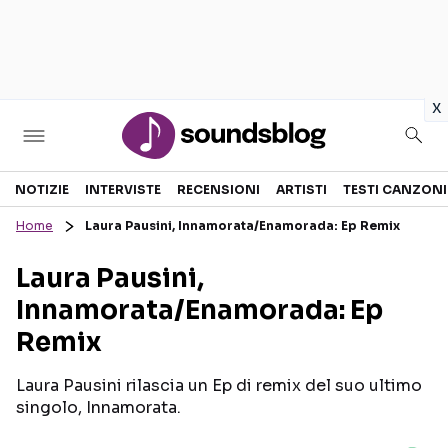
in
x
Sezioni
NOTIZIE
INTERVISTE
RECENSIONI
ARTISTI
TESTI CANZONI
Home
Laura Pausini, Innamorata/Enamorada: Ep Remix
NOTIZIE
ARTISTI
Laura Pausini,
RECENSIONI MUSICALI
TESTI CANZONI
Innamorata/Enamorada: Ep
INTERVISTE
TOUR ED EVENTI
Remix
GOSSIP E CURIOSITÀ
TALENT SHOW
Laura Pausini rilascia un Ep di remix del suo ultimo
singolo, Innamorata.