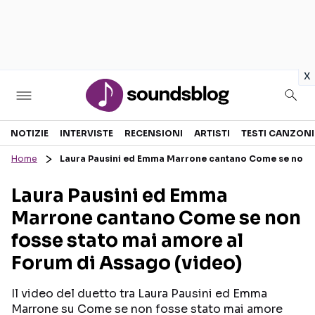
in
x
Sezioni
NOTIZIE
INTERVISTE
RECENSIONI
ARTISTI
TESTI CANZONI
Home
Laura Pausini ed Emma Marrone cantano Come se non fo
NOTIZIE
ARTISTI
Laura Pausini ed Emma
RECENSIONI MUSICALI
TESTI CANZONI
Marrone cantano Come se non
INTERVISTE
TOUR ED EVENTI
fosse stato mai amore al
GOSSIP E CURIOSITÀ
TALENT SHOW
Forum di Assago (video)
Il video del duetto tra Laura Pausini ed Emma
Marrone su Come se non fosse stato mai amore