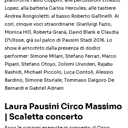
pianoforte Fabio Coppini; alle percussioni Ernesto
Lopez; alla batteria Carlos Hercules; alle tastiere
Andrea Rongioletti; al basso Roberto Gallinelli. Ai
cori, cinque voci straordinarie: Gianluigi Fazio,
Monica Hill, Roberta Granà, David Blank e Claudia
D’Ulisse, già sul palco di Pausini Stadi 2016. Lo
show è arricchito dalla presenza di dodici
performer: Simone Milani, Stefano Ferrari, Marco
Pipani, Stefano Otoyo, Jolomi Urunden, Rajabu
Rashidi, Michael Piccolo, Luca Contoli, Alessio
Bardino, Simone Sturiale, Tommaso Daigoro De
Bernardi e Gabriel Adriani
Laura Pausini Circo Massimo
| Scaletta concerto
Ecco le canzoni eseguite in concerto al Circo