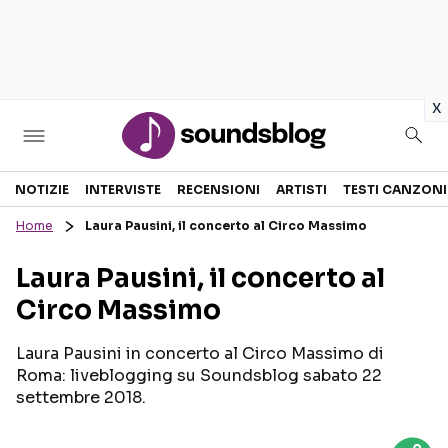
in
x
Sezioni
NOTIZIE
INTERVISTE
RECENSIONI
ARTISTI
TESTI CANZONI
Home
Laura Pausini, il concerto al Circo Massimo
NOTIZIE
ARTISTI
Laura Pausini, il concerto al
RECENSIONI MUSICALI
TESTI CANZONI
Circo Massimo
INTERVISTE
TOUR ED EVENTI
GOSSIP E CURIOSITÀ
TALENT SHOW
Laura Pausini in concerto al Circo Massimo di
Roma: liveblogging su Soundsblog sabato 22
settembre 2018.