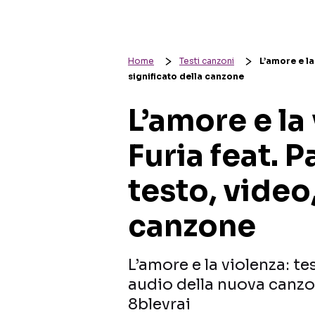
Home
Testi canzoni
L’amore e la
significato della canzone
L’amore e la
Furia feat. P
testo, video,
canzone
L’amore e la violenza: tes
audio della nuova canzon
8blevrai