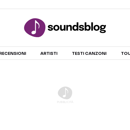
Sezioni
RECENSIONI
ARTISTI
TESTI CANZONI
TOU
NOTIZIE
ARTISTI
RECENSIONI MUSICALI
TESTI CANZONI
INTERVISTE
TOUR ED EVENTI
GOSSIP E CURIOSITÀ
TALENT SHOW