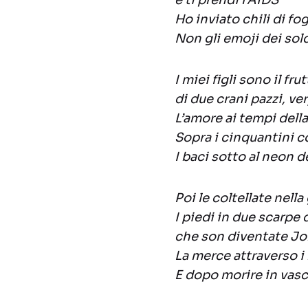
e ti prendi l’AIDS
Ho inviato chili di fog
Non gli emoji dei sold
I miei figli sono il fru
di due crani pazzi, ve
L’amore ai tempi del
Sopra i cinquantini 
I baci sotto al neon d
Poi le coltellate nell
I piedi in due scarpe
che son diventate J
La merce attraverso i
E dopo morire in va