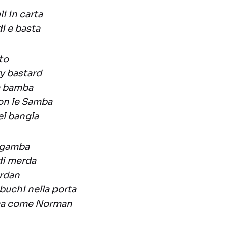
li in carta
i e basta
tto
ry bastard
la bamba
con le Samba
el bangla
a gamba
 di merda
ordan
 buchi nella porta
sca come Norman