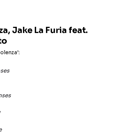
za, Jake La Furia feat.
to
iolenza’:
nses
nses
e
e