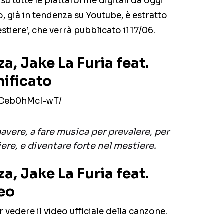
 su tutte le piattaforme digitali da oggi
o, già in tendenza su Youtube, è estratto
tiere’, che verrà pubblicato il 17/06.
za, Jake La Furia feat.
nificato
/Ceb0hMcI-wT/
avere, a fare musica per prevalere, per
iere, e diventare forte nel mestiere.
za, Jake La Furia feat.
deo
r vedere il video ufficiale della canzone.