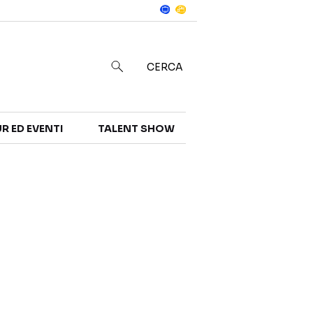
Notizie
in
CERCA
R ED EVENTI
TALENT SHOW