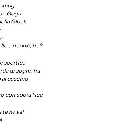
o smog
Van Gogh
della Glock
e
a
e e ricordi, fra?
si scortica
rda di sogni, fra
 al cuscino
ro con sopra l’ice
 te nе vai
i