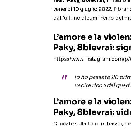
feat. Paky, 8blevrai,
in radio e
venerdì 10 giugno 2022. Il bran
dall’ultimo album ‘Ferro del mes
L’amore e la violen
Paky, 8blevrai: sig
https://www.instagram.com/p
Io ho passato 20 prim
uscire ricco dal quart
L’amore e la violen
Paky, 8blevrai: vi
Cliccate sulla foto, in basso, pe