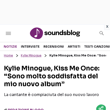
in
x
Sezioni
NOTIZIE
INTERVISTE
RECENSIONI
ARTISTI
TESTI CANZONI
Home
Kylie Minogue
Kylie Minogue, Kiss Me Once: “Sono 
NOTIZIE
ARTISTI
Kylie Minogue, Kiss Me Once:
RECENSIONI MUSICALI
TESTI CANZONI
“Sono molto soddisfatta del
INTERVISTE
TOUR ED EVENTI
mio nuovo album”
GOSSIP E CURIOSITÀ
TALENT SHOW
La cantante è compiaciuta del suo nuovo lavoro