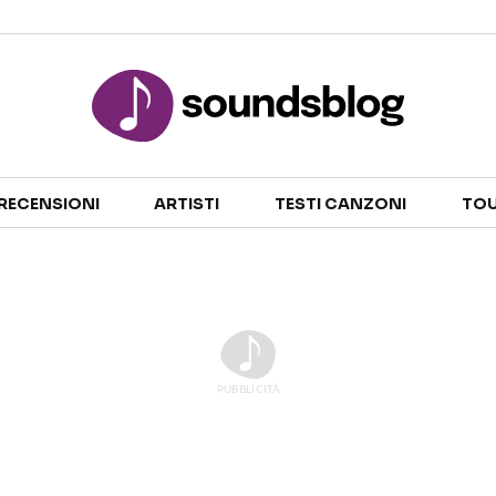
Sezioni
RECENSIONI
ARTISTI
TESTI CANZONI
TOU
NOTIZIE
ARTISTI
RECENSIONI MUSICALI
TESTI CANZONI
INTERVISTE
TOUR ED EVENTI
GOSSIP E CURIOSITÀ
TALENT SHOW