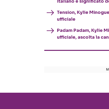
italiano e significato 
Tension, Kylie Minogue:
ufficiale
Padam Padam, Kylie Min
ufficiale, ascolta la c