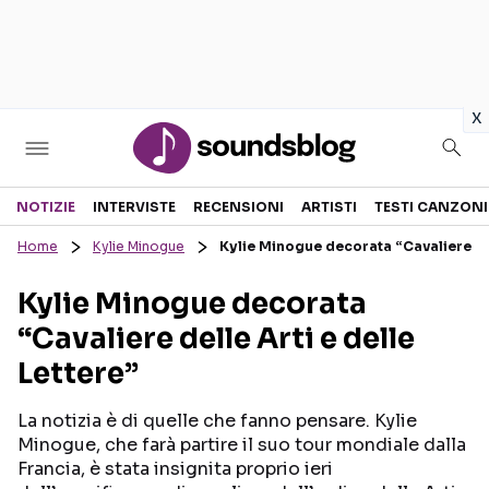
in
x
Sezioni
NOTIZIE
INTERVISTE
RECENSIONI
ARTISTI
TESTI CANZONI
Home
Kylie Minogue
Kylie Minogue decorata “Cavaliere del
NOTIZIE
ARTISTI
Kylie Minogue decorata
RECENSIONI MUSICALI
TESTI CANZONI
“Cavaliere delle Arti e delle
INTERVISTE
TOUR ED EVENTI
Lettere”
GOSSIP E CURIOSITÀ
TALENT SHOW
La notizia è di quelle che fanno pensare. Kylie
Minogue, che farà partire il suo tour mondiale dalla
Francia, è stata insignita proprio ieri