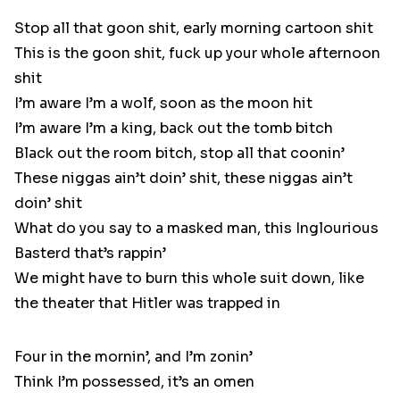
Stop all that goon shit, early morning cartoon shit
This is the goon shit, fuck up your whole afternoon
shit
I’m aware I’m a wolf, soon as the moon hit
I’m aware I’m a king, back out the tomb bitch
Black out the room bitch, stop all that coonin’
These niggas ain’t doin’ shit, these niggas ain’t
doin’ shit
What do you say to a masked man, this Inglourious
Basterd that’s rappin’
We might have to burn this whole suit down, like
the theater that Hitler was trapped in
Four in the mornin’, and I’m zonin’
Think I’m possessed, it’s an omen