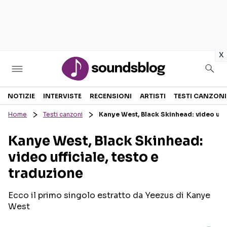
in
x
Sezioni
NOTIZIE
INTERVISTE
RECENSIONI
ARTISTI
TESTI CANZONI
Home
Testi canzoni
Kanye West, Black Skinhead: video uffi
NOTIZIE
ARTISTI
Kanye West, Black Skinhead:
RECENSIONI MUSICALI
TESTI CANZONI
video ufficiale, testo e
INTERVISTE
TOUR ED EVENTI
traduzione
GOSSIP E CURIOSITÀ
TALENT SHOW
Ecco il primo singolo estratto da Yeezus di Kanye
West