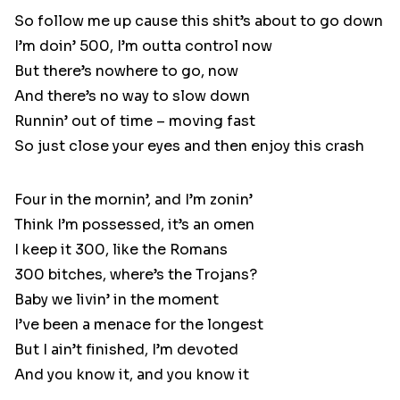
So follow me up cause this shit’s about to go down
I’m doin’ 500, I’m outta control now
But there’s nowhere to go, now
And there’s no way to slow down
Runnin’ out of time – moving fast
So just close your eyes and then enjoy this crash
Four in the mornin’, and I’m zonin’
Think I’m possessed, it’s an omen
I keep it 300, like the Romans
300 bitches, where’s the Trojans?
Baby we livin’ in the moment
I’ve been a menace for the longest
But I ain’t finished, I’m devoted
And you know it, and you know it