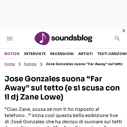
in
x
Sezioni
NOTIZIE
INTERVISTE
RECENSIONI
ARTISTI
TESTI CANZONI
Home
Notizie
Jose Gonzales suona “Far Away” sul tetto (e
NOTIZIE
ARTISTI
Jose Gonzales suona “Far
RECENSIONI MUSICALI
TESTI CANZONI
Away” sul tetto (e si scusa con
INTERVISTE
TOUR ED EVENTI
il dj Zane Lowe)
GOSSIP E CURIOSITÀ
TALENT SHOW
“Ciao Zane, scusa se non ti ho risposto al
telefono…” inizia così questa bella esibizione live
di José Gonzales che ha deciso di suonare sui tetti