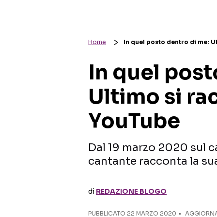
Home
In quel posto dentro di me: U
In quel post
Ultimo si ra
YouTube
Dal 19 marzo 2020 sul ca
cantante racconta la sua
di
REDAZIONE BLOGO
PUBBLICATO
22 MARZO 2020
AGGIORNAT