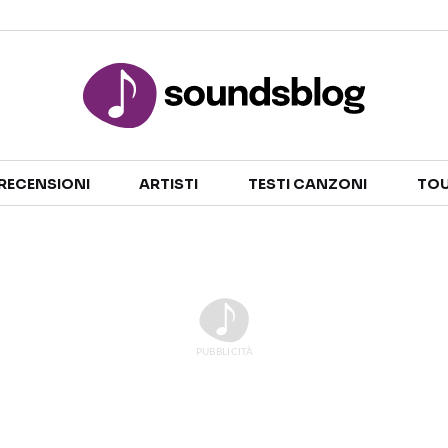
Sezioni
RECENSIONI
ARTISTI
TESTI CANZONI
TOU
NOTIZIE
ARTISTI
RECENSIONI MUSICALI
TESTI CANZONI
INTERVISTE
TOUR ED EVENTI
GOSSIP E CURIOSITÀ
TALENT SHOW