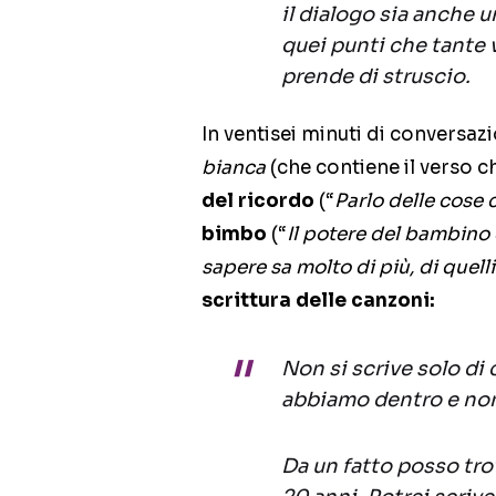
il dialogo sia anche u
quei punti che tante 
prende di struscio.
In ventisei minuti di conversa
bianca
(che contiene il verso ch
del ricordo
(“
Parlo delle cose 
bimbo
(“
Il potere del bambino 
sapere sa molto di più, di quel
scrittura delle canzoni:
Non si scrive solo di 
abbiamo dentro e no
Da un fatto posso trova