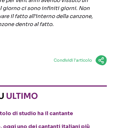
ere per vent’anni avendo vissuto un
 giorno ci sono infiniti giorni. Non
are il fatto all’interno della canzone,
nzone dentro al fatto.
Condividi l'articolo
SU
ULTIMO
tolo di studio ha il cantante
oggi uno dei cantanti italiani più