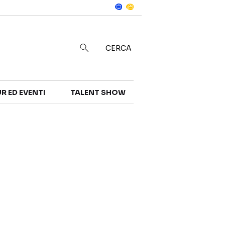
Notizie
in
CERCA
R ED EVENTI
TALENT SHOW