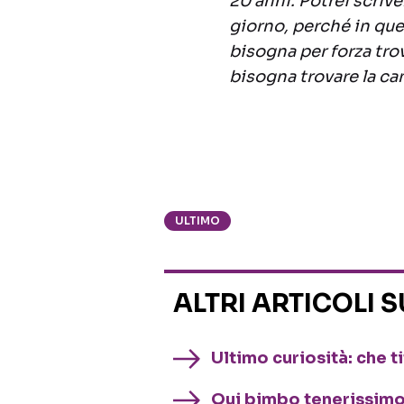
20 anni. Potrei scriv
giorno, perché in quel
bisogna per forza trov
bisogna trovare la ca
ULTIMO
ALTRI ARTICOLI 
Ultimo curiosità: che ti
Qui bimbo tenerissimo, 