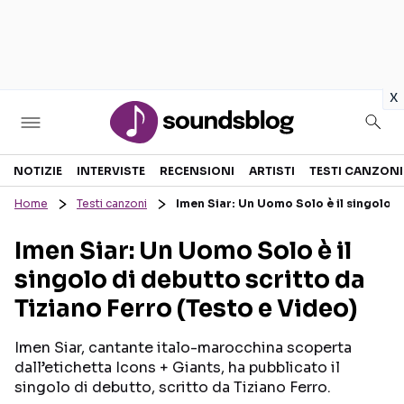
in
x
Sezioni
NOTIZIE
INTERVISTE
RECENSIONI
ARTISTI
TESTI CANZONI
Home
Testi canzoni
Imen Siar: Un Uomo Solo è il singolo di
NOTIZIE
ARTISTI
Imen Siar: Un Uomo Solo è il
RECENSIONI MUSICALI
TESTI CANZONI
singolo di debutto scritto da
INTERVISTE
TOUR ED EVENTI
Tiziano Ferro (Testo e Video)
GOSSIP E CURIOSITÀ
TALENT SHOW
Imen Siar, cantante italo-marocchina scoperta
dall’etichetta Icons + Giants, ha pubblicato il
singolo di debutto, scritto da Tiziano Ferro.