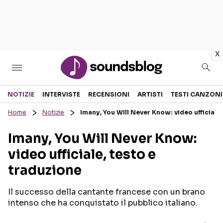
in
x
Sezioni
NOTIZIE
INTERVISTE
RECENSIONI
ARTISTI
TESTI CANZONI
Home
Notizie
Imany, You Will Never Know: video ufficiale,
NOTIZIE
ARTISTI
Imany, You Will Never Know:
RECENSIONI MUSICALI
TESTI CANZONI
video ufficiale, testo e
INTERVISTE
TOUR ED EVENTI
traduzione
GOSSIP E CURIOSITÀ
TALENT SHOW
Il successo della cantante francese con un brano
intenso che ha conquistato il pubblico italiano.