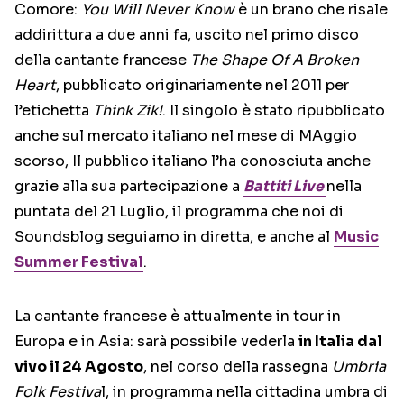
Comore:
You Will Never Know
è un brano che risale
addirittura a due anni fa, uscito nel primo disco
della cantante francese
The Shape Of A Broken
Heart
, pubblicato originariamente nel 2011 per
l’etichetta
Think Zik!
. Il singolo è stato ripubblicato
anche sul mercato italiano nel mese di MAggio
scorso, Il pubblico italiano l’ha conosciuta anche
grazie alla sua partecipazione a
Battiti Live
nella
puntata del 21 Luglio, il programma che noi di
Soundsblog seguiamo in diretta, e anche al
Music
Summer Festival
.
La cantante francese è attualmente in tour in
Europa e in Asia: sarà possibile vederla
in Italia dal
vivo il 24 Agosto
, nel corso della rassegna
Umbria
Folk Festiva
l, in programma nella cittadina umbra di