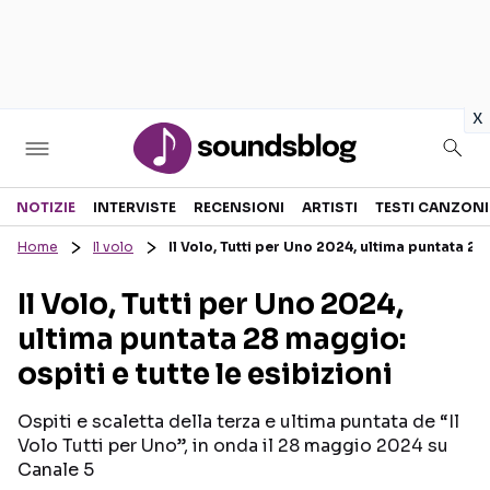
in
x
Sezioni
NOTIZIE
INTERVISTE
RECENSIONI
ARTISTI
TESTI CANZONI
Home
Il volo
Il Volo, Tutti per Uno 2024, ultima puntata 28 
NOTIZIE
ARTISTI
Il Volo, Tutti per Uno 2024,
RECENSIONI MUSICALI
TESTI CANZONI
ultima puntata 28 maggio:
INTERVISTE
TOUR ED EVENTI
ospiti e tutte le esibizioni
GOSSIP E CURIOSITÀ
TALENT SHOW
Ospiti e scaletta della terza e ultima puntata de “Il
Volo Tutti per Uno”, in onda il 28 maggio 2024 su
Canale 5