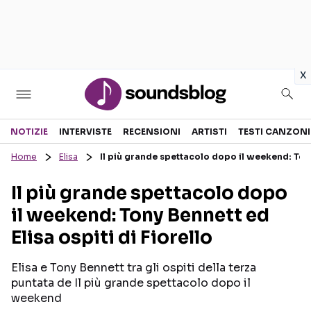
in
x
Sezioni
NOTIZIE
INTERVISTE
RECENSIONI
ARTISTI
TESTI CANZONI
Home
Elisa
Il più grande spettacolo dopo il weekend: Tony 
NOTIZIE
ARTISTI
Il più grande spettacolo dopo
RECENSIONI MUSICALI
TESTI CANZONI
il weekend: Tony Bennett ed
INTERVISTE
TOUR ED EVENTI
Elisa ospiti di Fiorello
GOSSIP E CURIOSITÀ
TALENT SHOW
Elisa e Tony Bennett tra gli ospiti della terza
puntata de Il più grande spettacolo dopo il
weekend