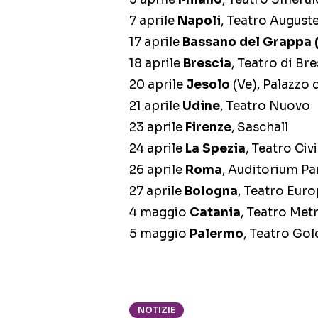
7 aprile
Napoli
, Teatro August
17 aprile
Bassano del Grappa (
18 aprile
Brescia
, Teatro di Bre
20 aprile
Jesolo
(Ve), Palazzo 
21 aprile
Udine
, Teatro Nuovo
23 aprile
Firenze
, Saschall
24 aprile
La Spezia
, Teatro Civ
26 aprile
Roma
, Auditorium Pa
27 aprile
Bologna
, Teatro Eur
4 maggio
Catania
, Teatro Met
5 maggio
Palermo
, Teatro Go
NOTIZIE