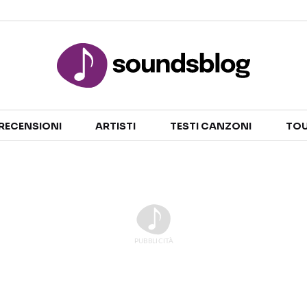
Sezioni
RECENSIONI
ARTISTI
TESTI CANZONI
TOU
NOTIZIE
ARTISTI
RECENSIONI MUSICALI
TESTI CANZONI
INTERVISTE
TOUR ED EVENTI
GOSSIP E CURIOSITÀ
TALENT SHOW