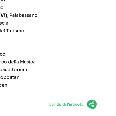
eo
Vi)
, Palabassano
scia
del Turismo
ico
rco della Musica
opauditorium
ropolitan
lden
Condividi l'articolo