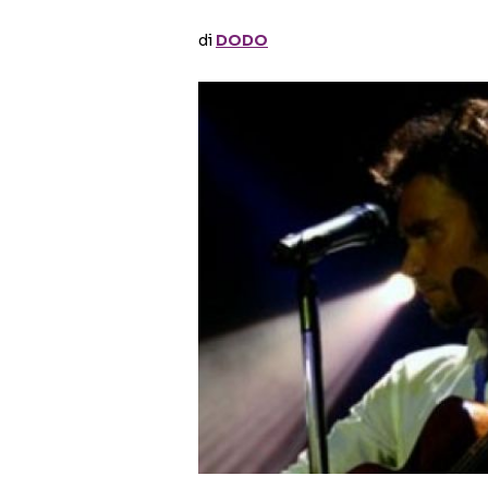
di
DODO