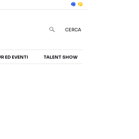
Notizie
in
CERCA
R ED EVENTI
TALENT SHOW