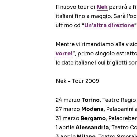
Il nuovo tour di
Nek
partirà a f
italiani fino a maggio. Sarà l’o
ultimo cd “
Un’altra direzione
“
Mentre vi rimandiamo alla vision
vorrei
“, primo singolo estratt
le date italiane i cui biglietti s
Nek – Tour 2009
24 marzo
Torino
, Teatro Regio
27 marzo
Modena
, Palapanini 
31 marzo
Bergamo
, Palacrebe
1 aprile
Alessandria
, Teatro 
3 aprile
Milano
, Teatro Smera