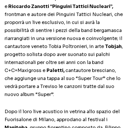
e
Riccardo Zanotti “Pinguini Tattici Nucleari”,
frontman e autore dei Pinguini Tattici Nucleari, che
proporrà un live esclusivo, in cui si avrà la
possibilità di sentire i pezzi della band bergamasca
riarrangiati in una versione nuova e coinvolgente; il
cantautore veneto Tobia Poltronieri, in arte
Tobjah
,
progetto solista dopo aver suonato sui palchi
internazionali per oltre sei anni con la band
C+C=Maxigross e
Paletti,
cantautore bresciano,
che aggiunge una tappa al suo “Super Tour” che lo
vedrà portare a Treviso le canzoni tratte dal suo
nuovo album “Super”.
Dopo il loro live acustico in vetrina allo spazio del
Fuorisalone di Milano, approdano al festival i
Manitoba
, gruppo fiorentino composto da Filippo