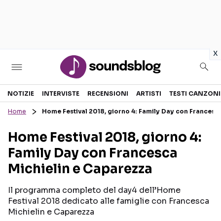
in
x
Sezioni
NOTIZIE
INTERVISTE
RECENSIONI
ARTISTI
TESTI CANZONI
Home
Home Festival 2018, giorno 4: Family Day con Francesc
NOTIZIE
ARTISTI
Home Festival 2018, giorno 4:
RECENSIONI MUSICALI
TESTI CANZONI
Family Day con Francesca
INTERVISTE
TOUR ED EVENTI
Michielin e Caparezza
GOSSIP E CURIOSITÀ
TALENT SHOW
Il programma completo del day4 dell’Home
Festival 2018 dedicato alle famiglie con Francesca
Michielin e Caparezza