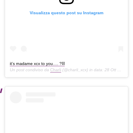
Visualizza questo post su Instagram
it’s madame xcx to you…. ?⛓
Un post condiviso da
Charli
(@charli_xcx) in data:
28 Ott 2019 alle ore 10:39 PDT