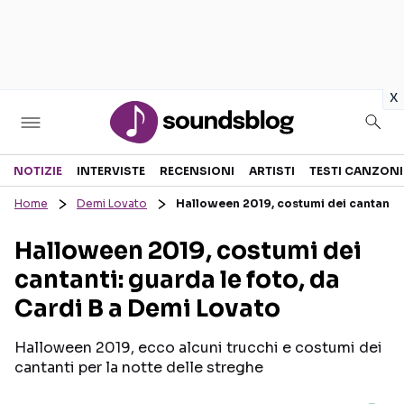
in
x
Sezioni
NOTIZIE
INTERVISTE
RECENSIONI
ARTISTI
TESTI CANZONI
Home
Demi Lovato
Halloween 2019, costumi dei cantanti: 
NOTIZIE
ARTISTI
Halloween 2019, costumi dei
RECENSIONI MUSICALI
TESTI CANZONI
cantanti: guarda le foto, da
INTERVISTE
TOUR ED EVENTI
Cardi B a Demi Lovato
GOSSIP E CURIOSITÀ
TALENT SHOW
Halloween 2019, ecco alcuni trucchi e costumi dei
cantanti per la notte delle streghe