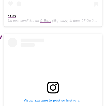
✂️ ✂️
Un post condiviso da
G-Eazy
(@g_eazy) in data:
27 Ott 2019 alle ore 12:15 PDT
Visualizza questo post su Instagram