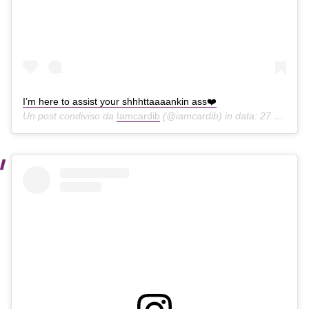
I’m here to assist your shhhttaaaankin ass❤️
Un post condiviso da
Iamcardib
(@iamcardib) in data:
27 Ott 2019 alle ore 12:06 PDT