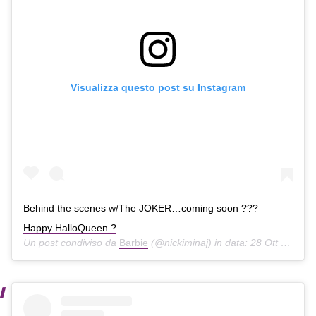
Visualizza questo post su Instagram
Behind the scenes w/The JOKER…coming soon ??? –
Happy HalloQueen ?
Un post condiviso da
Barbie
(@nickiminaj) in data:
28 Ott 2019 alle ore 6:00 PDT