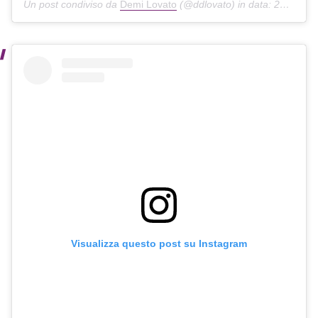
Un post condiviso da
Demi Lovato
(@ddlovato) in data:
27 Ott 2019 alle ore 8:15 PDT
Visualizza questo post su Instagram