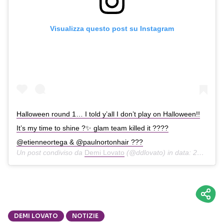
Visualizza questo post su Instagram
Halloween round 1… I told y’all I don’t play on Halloween!!
It’s my time to shine ?✨ glam team killed it ????
@etienneortega & @paulnortonhair ???
Un post condiviso da
Demi Lovato
(@ddlovato) in data:
25 Ott 2019 alle ore 1:05 PDT
DEMI LOVATO
NOTIZIE