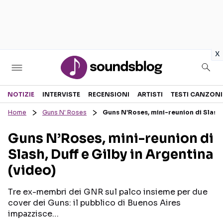
in
x
Sezioni
NOTIZIE
INTERVISTE
RECENSIONI
ARTISTI
TESTI CANZONI
Home
Guns N' Roses
Guns N’Roses, mini-reunion di Slash, 
NOTIZIE
ARTISTI
Guns N’Roses, mini-reunion di
RECENSIONI MUSICALI
TESTI CANZONI
Slash, Duff e Gilby in Argentina
INTERVISTE
TOUR ED EVENTI
(video)
GOSSIP E CURIOSITÀ
TALENT SHOW
Tre ex-membri dei GNR sul palco insieme per due
cover dei Guns: il pubblico di Buenos Aires
impazzisce…