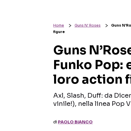
Home
Guns N' Roses
Guns N’Ros
figure
Guns N’Rose
Funko Pop: e
loro action 
Axl, Slash, Duff: da Dice
vinile!), nella linea Pop 
di
PAOLO BIANCO