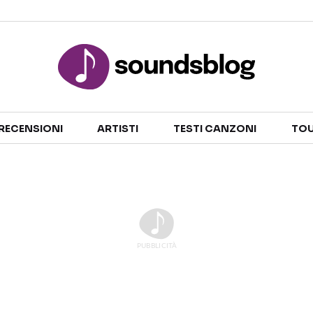
Sezioni
RECENSIONI
ARTISTI
TESTI CANZONI
TOU
NOTIZIE
ARTISTI
RECENSIONI MUSICALI
TESTI CANZONI
INTERVISTE
TOUR ED EVENTI
GOSSIP E CURIOSITÀ
TALENT SHOW