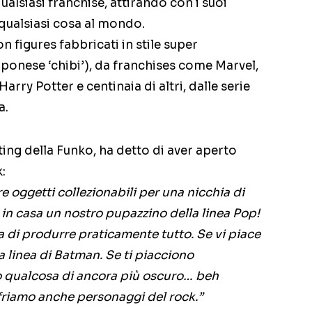
ualsiasi franchise, attirando con i suoi
 qualsiasi cosa al mondo.
n figures fabbricati in stile super
pponese ‘chibi’), da franchises come Marvel,
rry Potter e centinaia di altri, dalle serie
a.
ng della Funko, ha detto di aver aperto
:
re oggetti collezionabili per una nicchia di
in casa un nostro pupazzino della linea Pop!
a di produrre praticamente tutto. Se vi piace
linea di Batman. Se ti piacciono
o qualcosa di ancora più oscuro… beh
friamo anche personaggi del rock.”