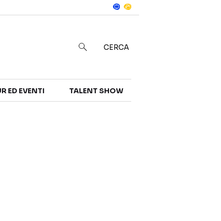
Notizie
in
CERCA
R ED EVENTI
TALENT SHOW