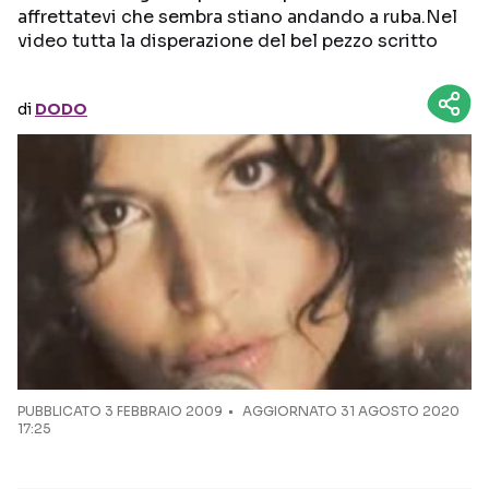
affrettatevi che sembra stiano andando a ruba.Nel
video tutta la disperazione del bel pezzo scritto
Seguici sui social
di
DODO
PUBBLICATO
3 FEBBRAIO 2009
AGGIORNATO 31 AGOSTO 2020
17:25