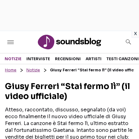
in
x
Sezioni
NOTIZIE
INTERVISTE
RECENSIONI
ARTISTI
TESTI CANZONI
Home
Notizie
Giusy Ferreri “Stai fermo lì” (il video ufficia
NOTIZIE
ARTISTI
Giusy Ferreri “Stai fermo lì” (il
RECENSIONI MUSICALI
TESTI CANZONI
video ufficiale)
INTERVISTE
TOUR ED EVENTI
GOSSIP E CURIOSITÀ
TALENT SHOW
Atteso, raccontato, discusso, segnalato (da voi)
ecco finalmente il nuovo video ufficiale di Giusy
Ferreri. La canzone è Stai fermo lì, ultimo estratto
dal fortunatissimo Gaetana. Intanto sono partite le
vendite dei biglietti per il suo primo tour nei club: