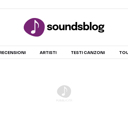
Sezioni
RECENSIONI
ARTISTI
TESTI CANZONI
TOU
NOTIZIE
ARTISTI
RECENSIONI MUSICALI
TESTI CANZONI
INTERVISTE
TOUR ED EVENTI
GOSSIP E CURIOSITÀ
TALENT SHOW