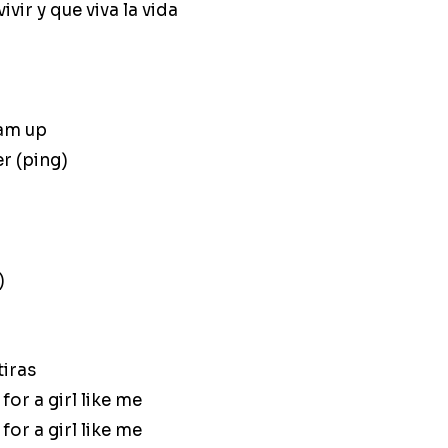
ivir y que viva la vida
team up
er (ping)
)
iras
for a girl like me
for a girl like me