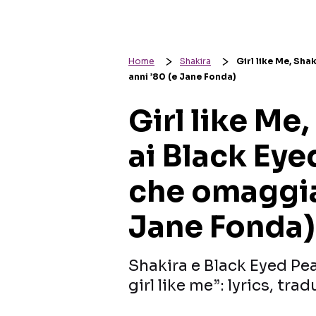
Home
Shakira
Girl like Me, Sha
anni ’80 (e Jane Fonda)
Girl like Me
ai Black Eye
che omaggia 
Jane Fonda)
Shakira e Black Eyed Pea
girl like me”: lyrics, tr