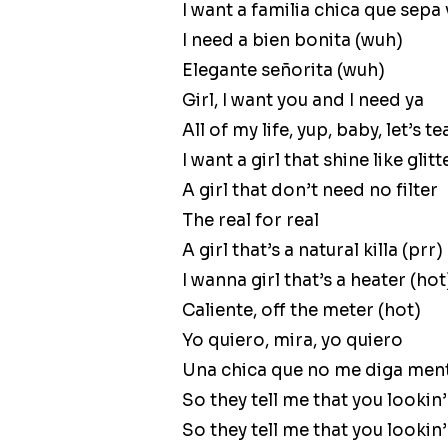
I want a familia chica que sepa v
I need a bien bonita (wuh)
Elegante señorita (wuh)
Girl, I want you and I need ya
All of my life, yup, baby, let’s 
I want a girl that shine like glitt
A girl that don’t need no filter
The real for real
A girl that’s a natural killa (prr)
I wanna girl that’s a heater (hot
Caliente, off the meter (hot)
Yo quiero, mira, yo quiero
Una chica que no me diga ment
So they tell me that you lookin’ 
So they tell me that you lookin’ 