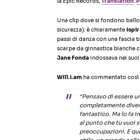
la Epic Records,
Translation
.
P
Una clip dove si fondono ballo
sicurezza): è
chiaramente
ispir
passi di danza con una fascia b
scarpe da ginnastica bianche 
Jane Fonda
indossava nei suoi
Will.i.am
ha commentato così il
“Pensavo di essere un
completamente dive
fantastico. Ma lo fa 
al punto che tu vuoi s
preoccupazioni. E qu