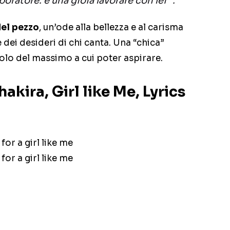
aboratore. è una
gioia lavorare con lei “.
del pezzo
, un’ode alla bellezza e al carisma
e dei desideri di chi canta. Una “chica”
lo del massimo a cui poter aspirare.
akira, Girl like Me, Lyrics
for a girl like me
for a girl like me