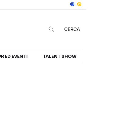
Notizie
in
CERCA
R ED EVENTI
TALENT SHOW