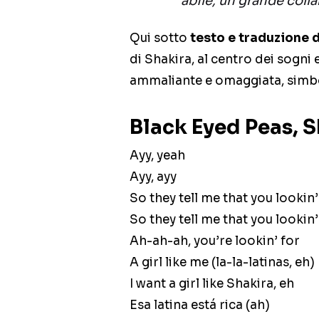
abile, un grande coll
Qui sotto
testo e traduzione 
di Shakira, al centro dei sogni 
ammaliante e omaggiata, simbo
Black Eyed Peas, Sh
Ayy, yeah
Ayy, ayy
So they tell me that you lookin’ 
So they tell me that you lookin’ 
Ah-ah-ah, you’re lookin’ for
A girl like me (la-la-latinas, eh)
I want a girl like Shakira, eh
Esa latina está rica (ah)