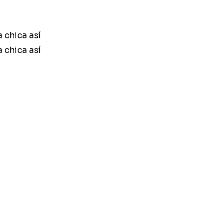
 chica así
 chica así