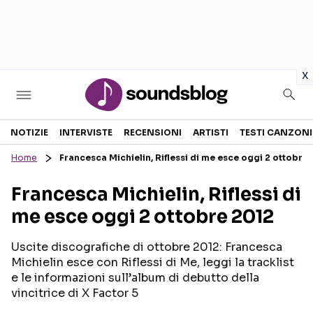
in
x
Sezioni
NOTIZIE
INTERVISTE
RECENSIONI
ARTISTI
TESTI CANZONI
Home
Francesca Michielin, Riflessi di me esce oggi 2 ottobre
NOTIZIE
ARTISTI
Francesca Michielin, Riflessi di
RECENSIONI MUSICALI
TESTI CANZONI
me esce oggi 2 ottobre 2012
INTERVISTE
TOUR ED EVENTI
GOSSIP E CURIOSITÀ
TALENT SHOW
Uscite discografiche di ottobre 2012: Francesca
Michielin esce con Riflessi di Me, leggi la tracklist
e le informazioni sull’album di debutto della
vincitrice di X Factor 5