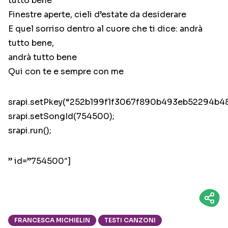
tutto bene
Finestre aperte, cieli d’estate da desiderare
E quel sorriso dentro al cuore che ti dice: andrà
tutto bene,
andrà tutto bene
Qui con te e sempre con me
srapi.setPkey(“252b199f1f3067f890b493eb52294b48
srapi.setSongId(754500);
srapi.run();
” id=”754500″]
FRANCESCA MICHIELIN
TESTI CANZONI