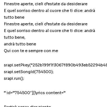
Finestre aperte, cieli d’estate da desiderare
E quel sorriso dentro al cuore che ti dice: andrà
tutto bene
Finestre aperte, cieli d’estate da desiderare
E quel sorriso dentro al cuore che ti dice: andrà
tutto bene,
andrà tutto bene
Qui con te e sempre con me
srapi.setPkey(“252b199f1f3067f890b493eb52294b48
srapi.setSongId(754500);
srapi.run();
” id=”754500″][lyrics content=”