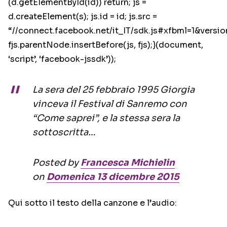
(d.getElementById(id)) return; js =
d.createElement(s); js.id = id; js.src =
“//connect.facebook.net/it_IT/sdk.js#xfbml=1&versio
fjs.parentNode.insertBefore(js, fjs);}(document,
‘script’, ‘facebook-jssdk’));
La sera del 25 febbraio 1995 Giorgia
vinceva il Festival di Sanremo con
“Come saprei”, e la stessa sera la
sottoscritta…
Posted by
Francesca Michielin
on
Domenica 13 dicembre 2015
Qui sotto il testo della canzone e l’audio: