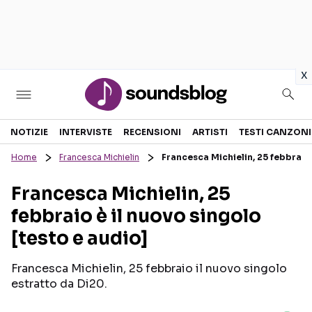
in
x
Sezioni
NOTIZIE
INTERVISTE
RECENSIONI
ARTISTI
TESTI CANZONI
Home
Francesca Michielin
Francesca Michielin, 25 febbraio 
NOTIZIE
ARTISTI
Francesca Michielin, 25
RECENSIONI MUSICALI
TESTI CANZONI
febbraio è il nuovo singolo
INTERVISTE
TOUR ED EVENTI
[testo e audio]
GOSSIP E CURIOSITÀ
TALENT SHOW
Francesca Michielin, 25 febbraio il nuovo singolo
estratto da Di20.