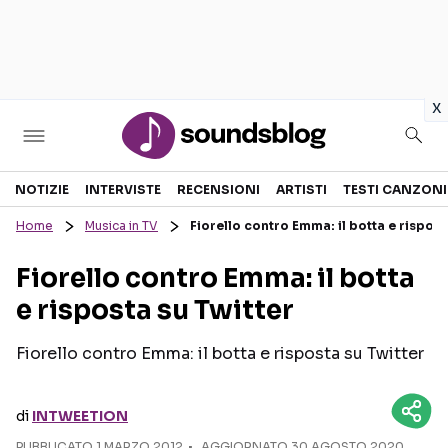
in
x
Sezioni
NOTIZIE
INTERVISTE
RECENSIONI
ARTISTI
TESTI CANZONI
Home
Musica in TV
Fiorello contro Emma: il botta e rispost
NOTIZIE
ARTISTI
Fiorello contro Emma: il botta
RECENSIONI MUSICALI
TESTI CANZONI
e risposta su Twitter
INTERVISTE
TOUR ED EVENTI
GOSSIP E CURIOSITÀ
TALENT SHOW
Fiorello contro Emma: il botta e risposta su Twitter
di
INTWEETION
PUBBLICATO
1 MARZO 2012
AGGIORNATO 30 AGOSTO 2020