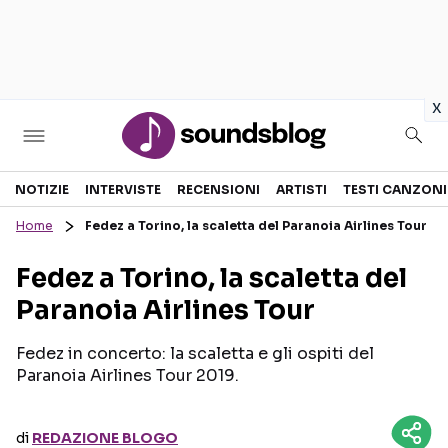
in
x
Sezioni
NOTIZIE
INTERVISTE
RECENSIONI
ARTISTI
TESTI CANZONI
Home
Fedez a Torino, la scaletta del Paranoia Airlines Tour
NOTIZIE
ARTISTI
Fedez a Torino, la scaletta del
RECENSIONI MUSICALI
TESTI CANZONI
Paranoia Airlines Tour
INTERVISTE
TOUR ED EVENTI
GOSSIP E CURIOSITÀ
TALENT SHOW
Fedez in concerto: la scaletta e gli ospiti del
Paranoia Airlines Tour 2019.
di
REDAZIONE BLOGO