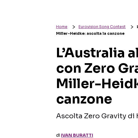
Home
Eurovision Song Contest
Miller-Heidke: ascolta la canzone
L’Australia 
con Zero Gra
Miller-Heidk
canzone
Ascolta Zero Gravity di 
di
IVAN BURATTI