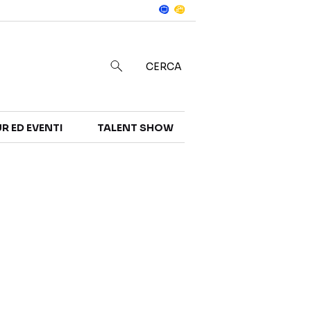
Notizie
in
CERCA
R ED EVENTI
TALENT SHOW