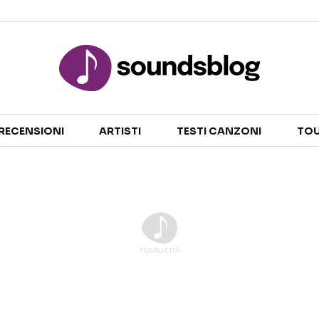
Sezioni
RECENSIONI
ARTISTI
TESTI CANZONI
TOU
NOTIZIE
ARTISTI
RECENSIONI MUSICALI
TESTI CANZONI
INTERVISTE
TOUR ED EVENTI
GOSSIP E CURIOSITÀ
TALENT SHOW