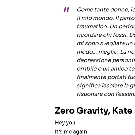
Come tante donne, l
il mio mondo. Il parto
traumatico. Un period
ricordare chi fossi. 
mi sono svegliata un 
modo… meglio. La nebbi
depressione personif
orribile o un amico ter
finalmente portati fuo
significa lasciare la 
risuonare con l’essen
Zero Gravity, Kate 
Hey you
It’s me again