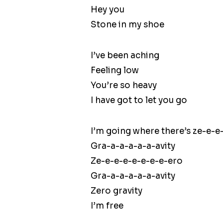
Hey you
Stone in my shoe
I’ve been aching
Feeling low
You’re so heavy
I have got to let you go
I’m going where there’s ze-e-e
Gra-a-a-a-a-a-avity
Ze-e-e-e-e-e-e-e-ero
Gra-a-a-a-a-a-avity
Zero gravity
I’m free