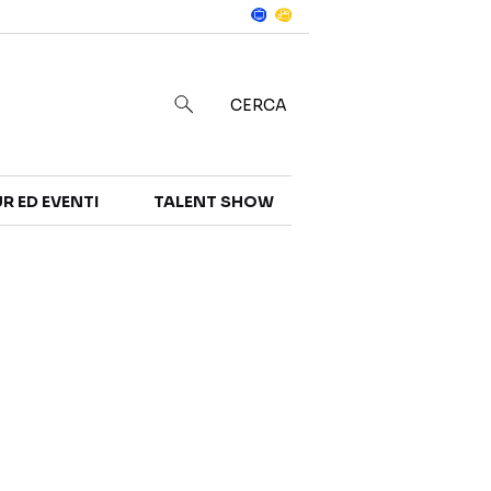
Notizie
in
CERCA
R ED EVENTI
TALENT SHOW