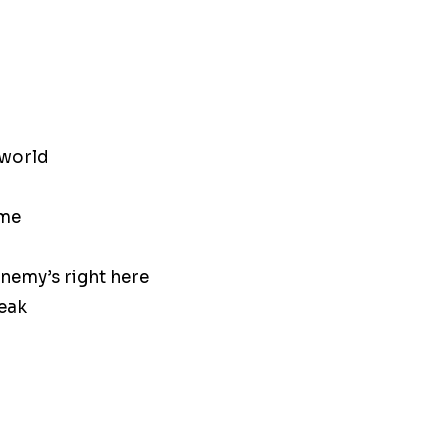
 world
 me
nemy’s right here
reak