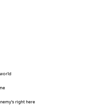
 world
 me
nemy’s right here