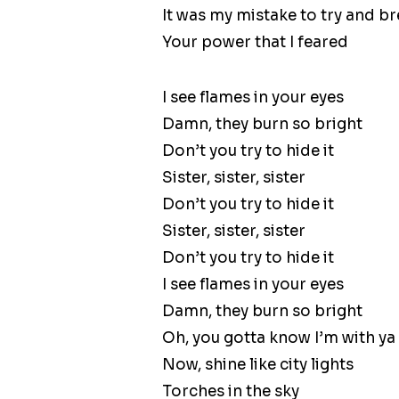
It was my mistake to try and b
Your power that I feared
I see flames in your eyes
Damn, they burn so bright
Don’t you try to hide it
Sister, sister, sister
Don’t you try to hide it
Sister, sister, sister
Don’t you try to hide it
I see flames in your eyes
Damn, they burn so bright
Oh, you gotta know I’m with ya
Now, shine like city lights
Torches in the sky