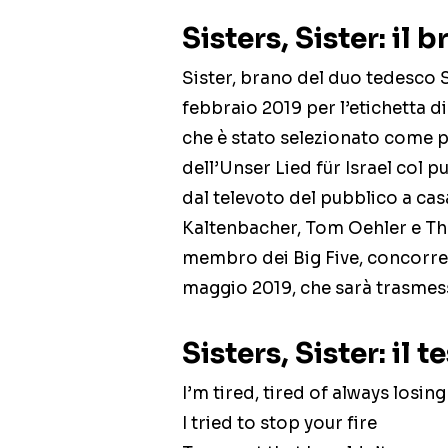
Sisters, Sister: il 
Sister, brano del duo tedesco S
febbraio 2019 per l’etichetta d
che è stato selezionato come p
dell’Unser Lied für Israel col p
dal televoto del pubblico a casa
Kaltenbacher, Tom Oehler e T
membro dei Big Five, concorrerà
maggio 2019, che sarà trasmessa 
Sisters, Sister: il t
I’m tired, tired of always losing
I tried to stop your fire