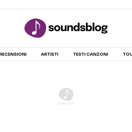
Sezioni
RECENSIONI
ARTISTI
TESTI CANZONI
TOU
NOTIZIE
ARTISTI
RECENSIONI MUSICALI
TESTI CANZONI
INTERVISTE
TOUR ED EVENTI
GOSSIP E CURIOSITÀ
TALENT SHOW