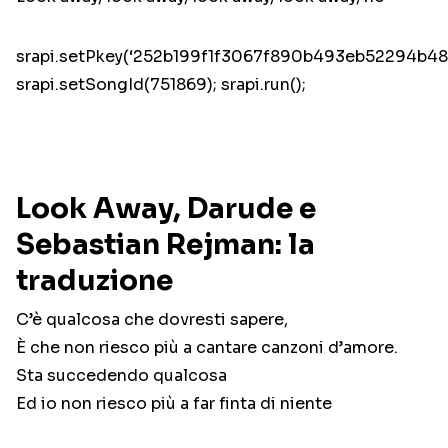
srapi.setPkey(‘252b199f1f3067f890b493eb52294b48’
srapi.setSongId(751869); srapi.run();
Look Away, Darude e
Sebastian Rejman: la
traduzione
C’è qualcosa che dovresti sapere,
È che non riesco più a cantare canzoni d’amore.
Sta succedendo qualcosa
Ed io non riesco più a far finta di niente