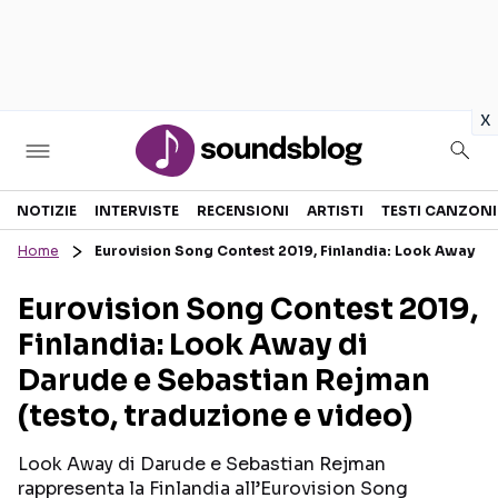
in
x
Sezioni
NOTIZIE
INTERVISTE
RECENSIONI
ARTISTI
TESTI CANZONI
Home
Eurovision Song Contest 2019, Finlandia: Look Away di
NOTIZIE
ARTISTI
Eurovision Song Contest 2019,
RECENSIONI MUSICALI
TESTI CANZONI
Finlandia: Look Away di
INTERVISTE
TOUR ED EVENTI
Darude e Sebastian Rejman
GOSSIP E CURIOSITÀ
TALENT SHOW
(testo, traduzione e video)
Look Away di Darude e Sebastian Rejman
rappresenta la Finlandia all’Eurovision Song