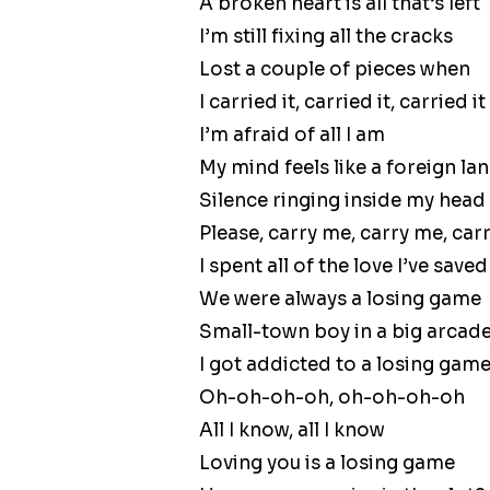
A broken heart is all that’s left
I’m still fixing all the cracks
Lost a couple of pieces when
I carried it, carried it, carried 
I’m afraid of all I am
My mind feels like a foreign la
Silence ringing inside my head
Please, carry me, carry me, ca
I spent all of the love I’ve saved
We were always a losing game
Small-town boy in a big arcad
I got addicted to a losing gam
Oh-oh-oh-oh, oh-oh-oh-oh
All I know, all I know
Loving you is a losing game