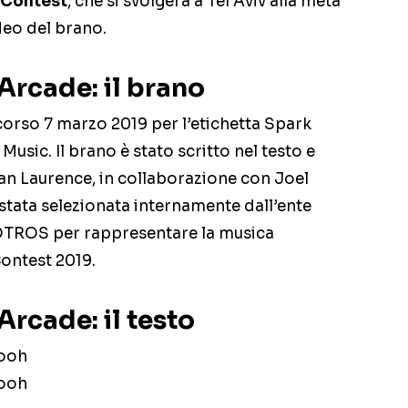
 Contest
, che si svolgerà a Tel Aviv alla metà
ideo del brano.
Arcade: il brano
corso 7 marzo 2019 per l’etichetta Spark
Music. Il brano è stato scritto nel testo e
an Laurence, in collaborazione con Joel
stata selezionata internamente dall’ente
OTROS per rappresentare la musica
ontest 2019.
rcade: il testo
ooh
ooh