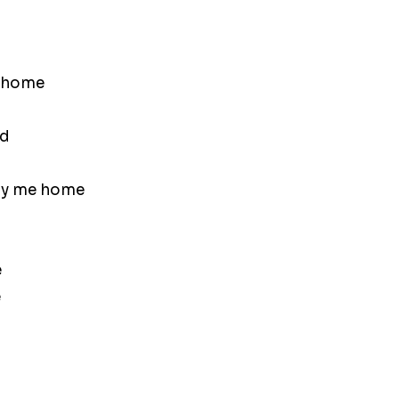
it home
nd
rry me home
e
e