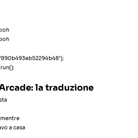
ooh
ooh
7f890b493eb52294b48’);
run();
Arcade: la traduzione
sta
i mentre
avo a casa