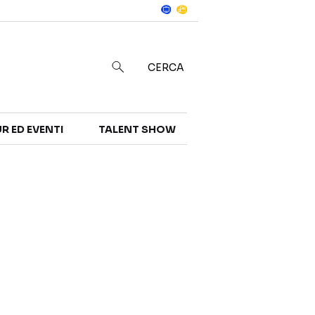
Notizie
in
CERCA
R ED EVENTI
TALENT SHOW