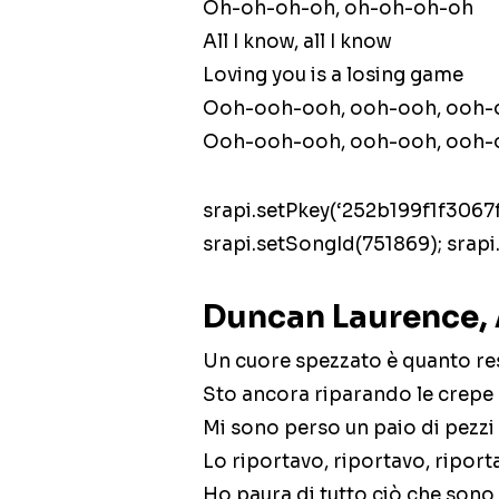
Oh-oh-oh-oh, oh-oh-oh-oh
All I know, all I know
Loving you is a losing game
Ooh-ooh-ooh, ooh-ooh, ooh-
Ooh-ooh-ooh, ooh-ooh, ooh-
srapi.setPkey(‘252b199f1f306
srapi.setSongId(751869); srapi.
Duncan Laurence, 
Un cuore spezzato è quanto re
Sto ancora riparando le crepe
Mi sono perso un paio di pezz
Lo riportavo, riportavo, riport
Ho paura di tutto ciò che sono