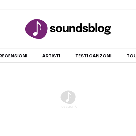
Sezioni
RECENSIONI
ARTISTI
TESTI CANZONI
TOU
NOTIZIE
ARTISTI
RECENSIONI MUSICALI
TESTI CANZONI
INTERVISTE
TOUR ED EVENTI
GOSSIP E CURIOSITÀ
TALENT SHOW