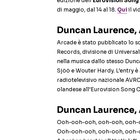
edizione dell’
Eurovision Song
di maggio, dal 14 al 18.
Qui
il v
Duncan Laurence, 
Arcade è stato pubblicato lo s
Records, divisione di Universal 
nella musica dallo stesso Dunc
Sjöö e Wouter Hardy. L’entry è 
radiotelevisivo nazionale AVR
olandese all’Eurovision Song C
Duncan Laurence, A
Ooh-ooh-ooh, ooh-ooh, ooh-
Ooh-ooh-ooh, ooh-ooh, ooh-