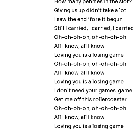
How many pennies in the slot?
Giving us up didn’t take a lot
I saw the end ‘fore it begun
Still I carried, I carried, I carri
Oh-oh-oh-oh, oh-oh-oh-oh
All I know, all I know
Loving you is a losing game
Oh-oh-oh-oh, oh-oh-oh-oh
All I know, all I know
Loving you is a losing game
I don’t need your games, game
Get me off this rollercoaster
Oh-oh-oh-oh, oh-oh-oh-oh
All I know, all I know
Loving you is a losing game