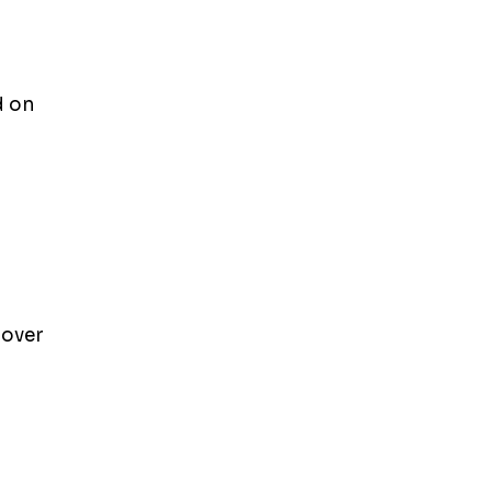
ed on
 over