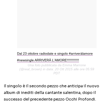
Dal 23 ottobre radiodate e singolo #arriveràlamore
#newsingle ARRIVERÀ L'AMORE!!!!!!!!!!!!!
Una foto pubblicata da Emma Marrone
(@real_brown) in data: 20 Ott 2015 alle ore 05:59
PDT
Il singolo è il secondo pezzo che anticipa il nuovo
album di inediti della cantante salentina, dopo il
successo del precedente pezzo Occhi Profondi.