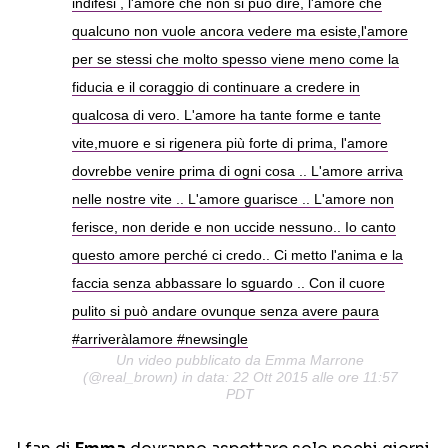
indifesi , l'amore che non si può dire, l'amore che
qualcuno non vuole ancora vedere ma esiste,l'amore
per se stessi che molto spesso viene meno come la
fiducia e il coraggio di continuare a credere in
qualcosa di vero. L'amore ha tante forme e tante
vite,muore e si rigenera più forte di prima, l'amore
dovrebbe venire prima di ogni cosa .. L'amore arriva
nelle nostre vite .. L'amore guarisce .. L'amore non
ferisce, non deride e non uccide nessuno.. Io canto
questo amore perché ci credo.. Ci metto l'anima e la
faccia senza abbassare lo sguardo .. Con il cuore
pulito si può andare ovunque senza avere paura
#arriveràlamore #newsingle
Un video pubblicato da Emma Marrone
(@real_brown) in data: 22 Ott 2015 alle ore 11:57
PDT