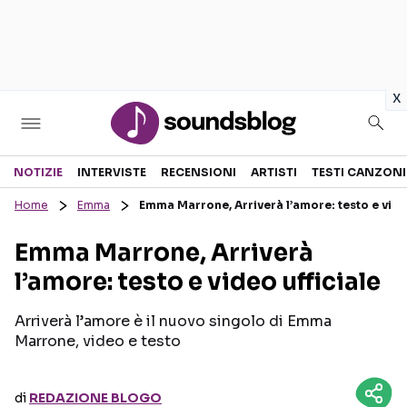
in
x
Sezioni
NOTIZIE
INTERVISTE
RECENSIONI
ARTISTI
TESTI CANZONI
Home
Emma
Emma Marrone, Arriverà l’amore: testo e video
NOTIZIE
ARTISTI
Emma Marrone, Arriverà
RECENSIONI MUSICALI
TESTI CANZONI
l’amore: testo e video ufficiale
INTERVISTE
TOUR ED EVENTI
GOSSIP E CURIOSITÀ
TALENT SHOW
Arriverà l’amore è il nuovo singolo di Emma
Marrone, video e testo
di
REDAZIONE BLOGO