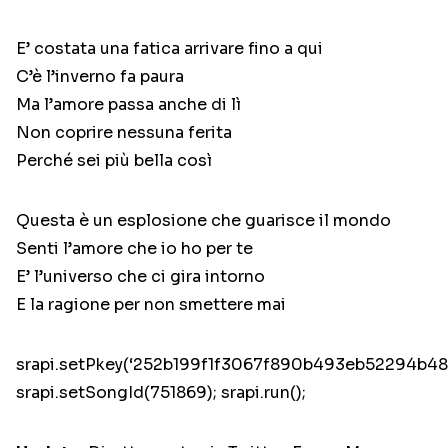
E’ costata una fatica arrivare fino a qui
C’è l’inverno fa paura
Ma l’amore passa anche di lì
Non coprire nessuna ferita
Perché sei più bella così
Questa è un esplosione che guarisce il mondo
Senti l’amore che io ho per te
E’ l’universo che ci gira intorno
E la ragione per non smettere mai
srapi.setPkey(‘252b199f1f3067f890b493eb52294b48’
srapi.setSongId(751869); srapi.run();