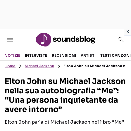
in
x
Sezioni
NOTIZIE
INTERVISTE
RECENSIONI
ARTISTI
TESTI CANZONI
Home
Michael Jackson
Elton John su Michael Jackson nell
NOTIZIE
ARTISTI
Elton John su Michael Jackson
RECENSIONI MUSICALI
TESTI CANZONI
nella sua autobiografia “Me”:
INTERVISTE
TOUR ED EVENTI
“Una persona inquietante da
GOSSIP E CURIOSITÀ
TALENT SHOW
avere intorno”
Elton John parla di Michael Jackson nel libro “Me”