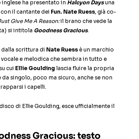
e inglese ha presentato in
Halcyon Days
una
 con il cantante dei
Fun.
Nate Ruess
, già co-
Just Give Me A Reason:
il brano che vede la
a) si intitola
Goodness Gracious
.
 dalla scrittura di
Nate Ruess
è un marchio
e vocale e melodica che sembra in tutto e
su cui
Ellie Goulding
lascia fluire la propria
e da singolo, poco ma sicuro, anche se non
apparsi i capelli.
 disco di Ellie Goulding, esce ufficialmente il
odness Gracious: testo