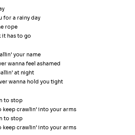
ay
 for a rainy day
he rope
 it has to go
callin’ your name
ever wanna feel ashamed
allin’ at night
ever wanna hold you tight
m to stop
 to keep crawlin’ into your arms
m to stop
 to keep crawlin’ into your arms