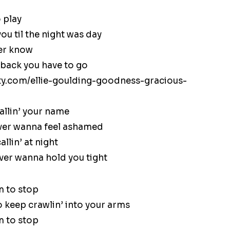
o play
ou til the night was day
ver know
 back you have to go
csty.com/ellie-goulding-goodness-gracious-
callin’ your name
ever wanna feel ashamed
allin’ at night
ever wanna hold you tight
m to stop
 to keep crawlin’ into your arms
m to stop