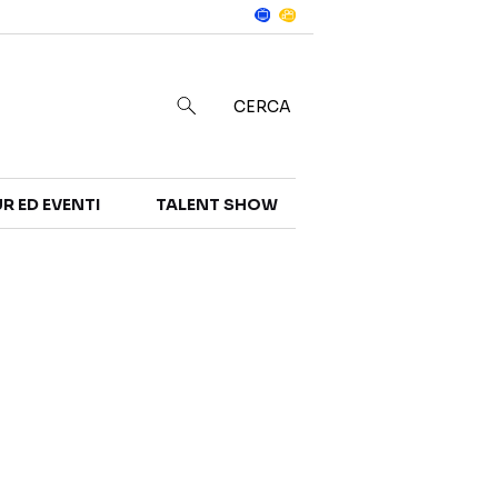
Notizie
in
CERCA
R ED EVENTI
TALENT SHOW