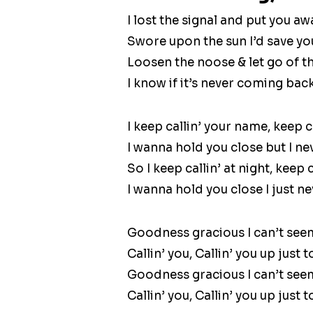
I lost the signal and put you aw
Swore upon the sun I’d save you
Loosen the noose & let go of t
I know if it’s never coming back
I keep callin’ your name, keep 
I wanna hold you close but I n
So I keep callin’ at night, keep c
I wanna hold you close I just n
Goodness gracious I can’t see
Callin’ you, Callin’ you up just
Goodness gracious I can’t see
Callin’ you, Callin’ you up just