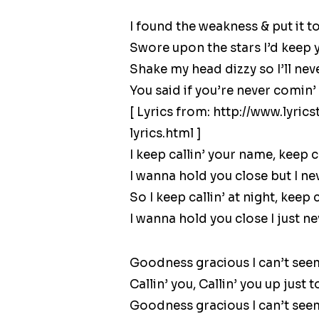
I found the weakness & put it t
Swore upon the stars I’d keep y
Shake my head dizzy so I’ll ne
You said if you’re never comin’
[ Lyrics from: http://www.lyri
lyrics.html ]
I keep callin’ your name, keep 
I wanna hold you close but I n
So I keep callin’ at night, keep c
I wanna hold you close I just n
Goodness gracious I can’t see
Callin’ you, Callin’ you up just
Goodness gracious I can’t see