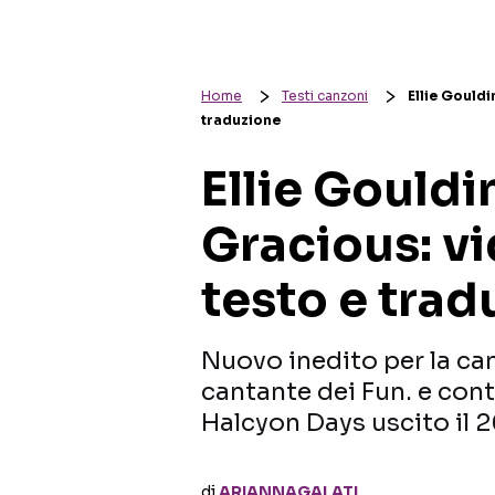
Home
Testi canzoni
Ellie Gouldi
traduzione
Ellie Gould
Gracious: vi
testo e trad
Nuovo inedito per la can
cantante dei Fun. e cont
Halcyon Days uscito il 
di
ARIANNAGALATI