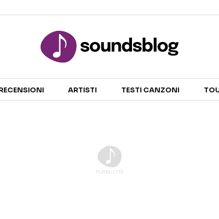
Sezioni
RECENSIONI
ARTISTI
TESTI CANZONI
TOU
NOTIZIE
ARTISTI
RECENSIONI MUSICALI
TESTI CANZONI
INTERVISTE
TOUR ED EVENTI
GOSSIP E CURIOSITÀ
TALENT SHOW