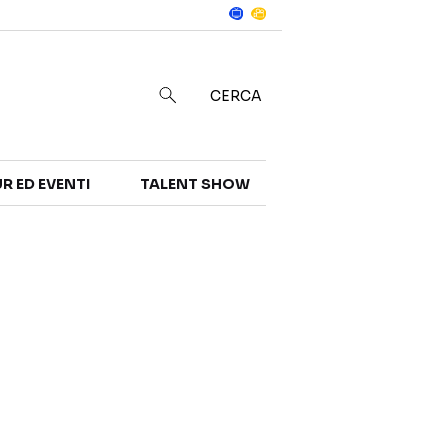
Notizie
in
CERCA
R ED EVENTI
TALENT SHOW