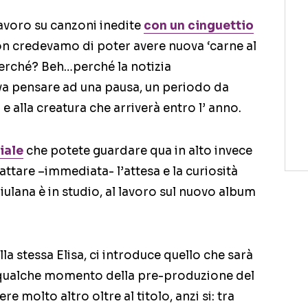
lavoro su canzoni inedite
con un
cinguettio
n credevamo di poter avere nuova ‘carne al
Perché? Beh…perché la notizia
va pensare ad una pausa, un periodo da
e alla creatura che arriverà entro l’ anno.
ciale
che potete guardare qua in alto invece
attare –immediata- l’attesa e la curiosità
friulana è in studio, al lavoro sul nuovo album
lla stessa Elisa, ci introduce quello che sarà
 qualche momento della pre-produzione del
e molto altro oltre al titolo, anzi si: tra