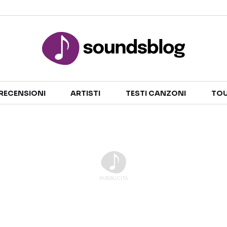
Sezioni
RECENSIONI
ARTISTI
TESTI CANZONI
TOU
NOTIZIE
ARTISTI
RECENSIONI MUSICALI
TESTI CANZONI
INTERVISTE
TOUR ED EVENTI
GOSSIP E CURIOSITÀ
TALENT SHOW