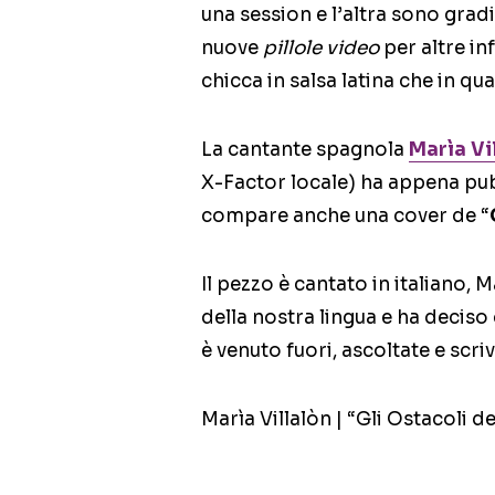
una session e l’altra sono grad
nuove
pillole video
per altre in
chicca in salsa latina che in q
La cantante spagnola
Marìa Vi
X-Factor locale) ha appena pub
compare anche una cover de “
Il pezzo è cantato in italiano, 
della nostra lingua e ha decis
è venuto fuori, ascoltate e scriv
Marìa Villalòn | “Gli Ostacoli d