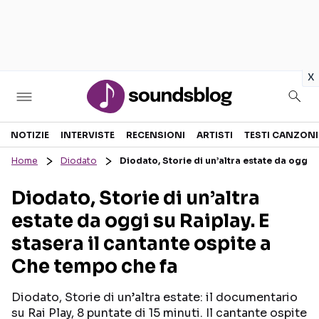
in
x
Sezioni
NOTIZIE
INTERVISTE
RECENSIONI
ARTISTI
TESTI CANZONI
Home
Diodato
Diodato, Storie di un’altra estate da oggi 
NOTIZIE
ARTISTI
Diodato, Storie di un’altra
RECENSIONI MUSICALI
TESTI CANZONI
estate da oggi su Raiplay. E
INTERVISTE
TOUR ED EVENTI
stasera il cantante ospite a
GOSSIP E CURIOSITÀ
TALENT SHOW
Che tempo che fa
Diodato, Storie di un’altra estate: il documentario
su Rai Play, 8 puntate di 15 minuti. Il cantante ospite