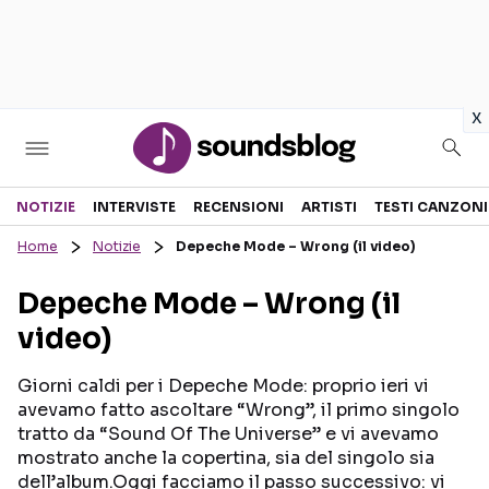
in
x
Sezioni
NOTIZIE
INTERVISTE
RECENSIONI
ARTISTI
TESTI CANZONI
Home
Notizie
Depeche Mode – Wrong (il video)
NOTIZIE
ARTISTI
Depeche Mode – Wrong (il
RECENSIONI MUSICALI
TESTI CANZONI
video)
INTERVISTE
TOUR ED EVENTI
GOSSIP E CURIOSITÀ
TALENT SHOW
Giorni caldi per i Depeche Mode: proprio ieri vi
avevamo fatto ascoltare “Wrong”, il primo singolo
tratto da “Sound Of The Universe” e vi avevamo
mostrato anche la copertina, sia del singolo sia
dell’album.Oggi facciamo il passo successivo: vi