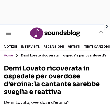
in
x
Sezioni
NOTIZIE
INTERVISTE
RECENSIONI
ARTISTI
TESTI CANZONI
Home
Demi Lovato ricoverata in ospedale per overdose d’eroi
NOTIZIE
ARTISTI
Demi Lovato ricoverata in
RECENSIONI MUSICALI
TESTI CANZONI
ospedale per overdose
INTERVISTE
TOUR ED EVENTI
d’eroina: la cantante sarebbe
GOSSIP E CURIOSITÀ
TALENT SHOW
sveglia e reattiva
Demi Lovato, overdose d’eroina?