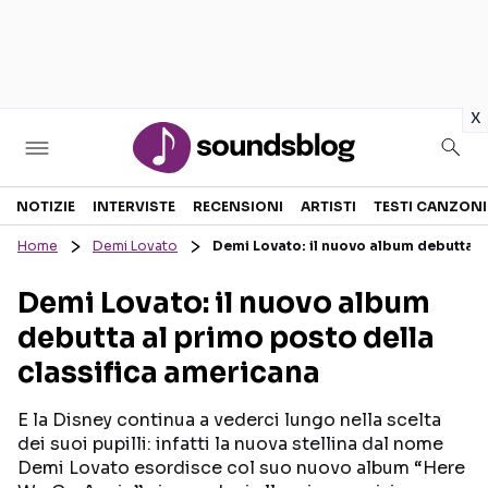
in
x
Sezioni
NOTIZIE
INTERVISTE
RECENSIONI
ARTISTI
TESTI CANZONI
Home
Demi Lovato
Demi Lovato: il nuovo album debutta a
NOTIZIE
ARTISTI
Demi Lovato: il nuovo album
RECENSIONI MUSICALI
TESTI CANZONI
debutta al primo posto della
INTERVISTE
TOUR ED EVENTI
classifica americana
GOSSIP E CURIOSITÀ
TALENT SHOW
E la Disney continua a vederci lungo nella scelta
dei suoi pupilli: infatti la nuova stellina dal nome
Demi Lovato esordisce col suo nuovo album “Here